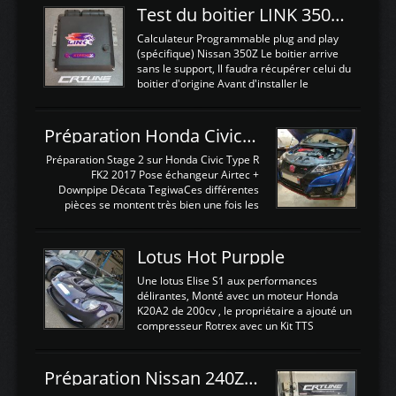
Test du boitier LINK 350Z Plugin ECU
Calculateur Programmable plug and play
(spécifique) Nissan 350Z Le boitier arrive
sans le support, Il faudra récupérer celui du
boitier d'origine Avant d'installer le
calculateur dans la voiture, nous allons
connecter le harness d'extension afin
d'envoyer l'information de la large bande
Préparation Honda Civic Type R FK2
dans le boitier. sydney sweeney deepfake
La sortie 0-5V de l'afr sera connectée sur
Préparation Stage 2 sur Honda Civic Type R
l'entrée AN Volt 8 et GndAN pour
FK2 2017 Pose échangeur Airtec +
Analogique, et Volt car l'information est une
Downpipe Décata TegiwaCes différentes
tension (Pas une résistance variable d'un
pièces se montent très bien une fois les
capteur de pression ou de température Il
passages de roues et l'imposant fond plat
est temps de brancher le ...
déposé. L'échangeur massif demande une
légere découpe du plastique inferieur,
Lotus Hot Purpple
negénant en rien la structure ou le
fonctionnement du fond plat. Une
Une lotus Elise S1 aux performances
reprogrammation Stage 2 est faite sur le
délirantes, Monté avec un moteur Honda
calculateur d'origine. Une alternative
K20A2 de 200cv , le propriétaire a ajouté un
économique au passage sur Hondata
compresseur Rotrex avec un Kit TTS
FlashproFK2 / Fk8. La Civic développe
performance . La puissance n'étant "que"
d'origine 310cv et 400Nn , Une fois
de 300cv, David a décidé de fiabiliser et
reprogrammé et les ...
d'augmenter la puissance de son moteur:
Préparation Nissan 240Z SR20DET
un watercooler a été ajouté. 300Cv sans