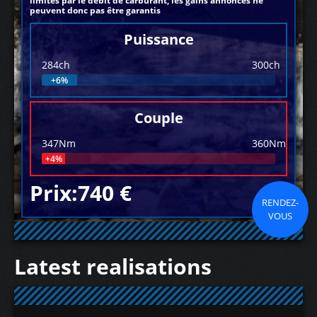
limités par le débit de carburant, les gains annoncés ne
peuvent donc pas être garantis
Puissance
284ch
300ch
+6%
Couple
347Nm
360Nm
+4%
Prix:740 €
RENDEZ-
VOUS
Latest realisations