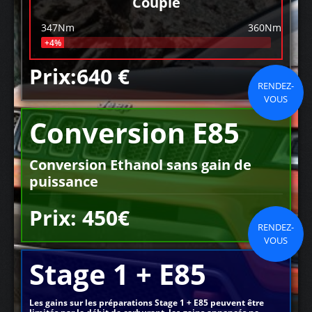
Couple
347Nm
360Nm
+4%
Prix:640 €
RENDEZ-
VOUS
Conversion E85
Conversion Ethanol sans gain de
puissance
Prix: 450€
RENDEZ-
VOUS
Stage 1 + E85
Les gains sur les préparations Stage 1 + E85 peuvent être