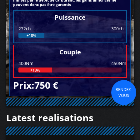
limités par le débit de carburant, les gains annoncés ne
peuvent donc pas être garantis
Puissance
272ch
300ch
+10%
Couple
400Nm
450Nm
+13%
Prix:750 €
RENDEZ-
VOUS
Latest realisations