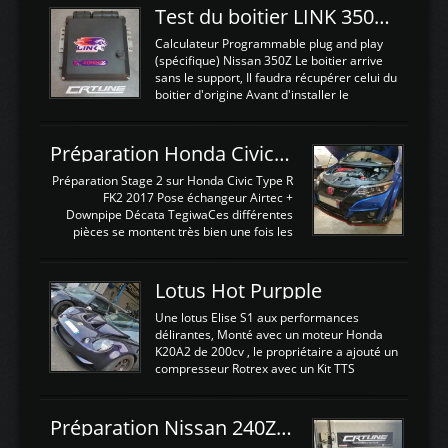
Test du boitier LINK 350Z Plugin ECU
Calculateur Programmable plug and play
(spécifique) Nissan 350Z Le boitier arrive
sans le support, Il faudra récupérer celui du
boitier d'origine Avant d'installer le
calculateur dans la voiture, nous allons
connecter le harness d'extension afin
d'envoyer l'information de la large bande
Préparation Honda Civic Type R FK2
dans le boitier. sydney sweeney deepfake
La sortie 0-5V de l'afr sera connectée sur
Préparation Stage 2 sur Honda Civic Type R
l'entrée AN Volt 8 et GndAN pour
FK2 2017 Pose échangeur Airtec +
Analogique, et Volt car l'information est une
Downpipe Décata TegiwaCes différentes
tension (Pas une résistance variable d'un
pièces se montent très bien une fois les
capteur de pression ou de température Il
passages de roues et l'imposant fond plat
est temps de brancher le ...
déposé. L'échangeur massif demande une
légere découpe du plastique inferieur,
Lotus Hot Purpple
negénant en rien la structure ou le
fonctionnement du fond plat. Une
Une lotus Elise S1 aux performances
reprogrammation Stage 2 est faite sur le
délirantes, Monté avec un moteur Honda
calculateur d'origine. Une alternative
K20A2 de 200cv , le propriétaire a ajouté un
économique au passage sur Hondata
compresseur Rotrex avec un Kit TTS
FlashproFK2 / Fk8. La Civic développe
performance . La puissance n'étant "que"
d'origine 310cv et 400Nn , Une fois
de 300cv, David a décidé de fiabiliser et
reprogrammé et les ...
d'augmenter la puissance de son moteur:
Préparation Nissan 240Z SR20DET
un watercooler a été ajouté. 300Cv sans