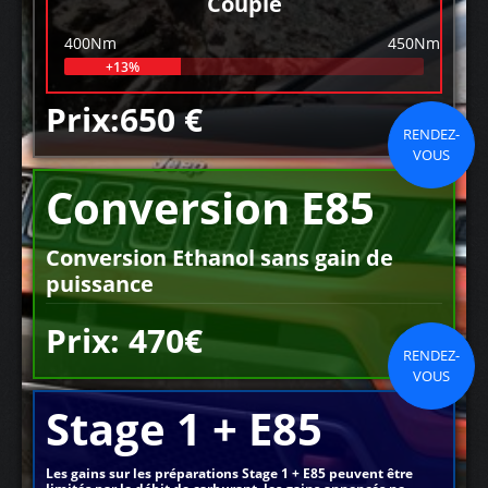
Couple
400Nm
450Nm
+13%
Prix:650 €
RENDEZ-
VOUS
Conversion E85
Conversion Ethanol sans gain de
puissance
Prix: 470€
RENDEZ-
VOUS
Stage 1 + E85
Les gains sur les préparations Stage 1 + E85 peuvent être