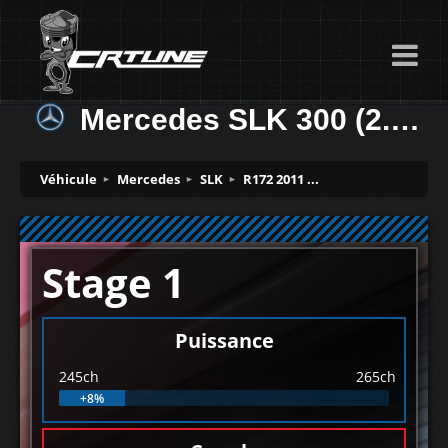
Mercedes SLK 300 (2.0T) 245ch
Véhicule
Mercedes
SLK
R172 2011 ...
Stage 1
Puissance
245ch
265ch
+8%