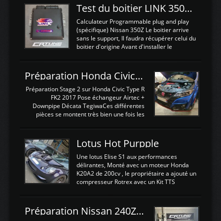
Test du boitier LINK 350Z Plugin ECU
Calculateur Programmable plug and play
(spécifique) Nissan 350Z Le boitier arrive
sans le support, Il faudra récupérer celui du
boitier d'origine Avant d'installer le
calculateur dans la voiture, nous allons
connecter le harness d'extension afin
d'envoyer l'information de la large bande
Préparation Honda Civic Type R FK2
dans le boitier. sydney sweeney deepfake
La sortie 0-5V de l'afr sera connectée sur
Préparation Stage 2 sur Honda Civic Type R
l'entrée AN Volt 8 et GndAN pour
FK2 2017 Pose échangeur Airtec +
Analogique, et Volt car l'information est une
Downpipe Décata TegiwaCes différentes
tension (Pas une résistance variable d'un
pièces se montent très bien une fois les
capteur de pression ou de température Il
passages de roues et l'imposant fond plat
est temps de brancher le ...
déposé. L'échangeur massif demande une
légere découpe du plastique inferieur,
Lotus Hot Purpple
negénant en rien la structure ou le
fonctionnement du fond plat. Une
Une lotus Elise S1 aux performances
reprogrammation Stage 2 est faite sur le
délirantes, Monté avec un moteur Honda
calculateur d'origine. Une alternative
K20A2 de 200cv , le propriétaire a ajouté un
économique au passage sur Hondata
compresseur Rotrex avec un Kit TTS
FlashproFK2 / Fk8. La Civic développe
performance . La puissance n'étant "que"
d'origine 310cv et 400Nn , Une fois
de 300cv, David a décidé de fiabiliser et
reprogrammé et les ...
d'augmenter la puissance de son moteur:
Préparation Nissan 240Z SR20DET
un watercooler a été ajouté. 300Cv sans