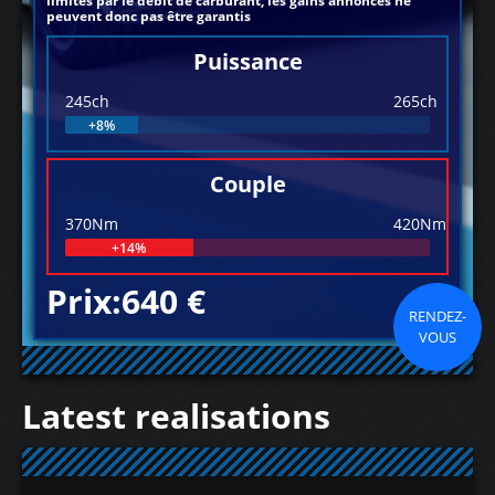
limités par le débit de carburant, les gains annoncés ne
peuvent donc pas être garantis
Puissance
245ch
265ch
+8%
Couple
370Nm
420Nm
+14%
Prix:640 €
RENDEZ-
VOUS
Latest realisations