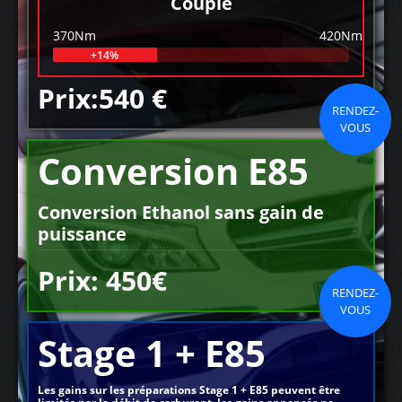
Couple
370Nm
420Nm
+14%
Prix:540 €
RENDEZ-
VOUS
Conversion E85
Conversion Ethanol sans gain de
puissance
Prix: 450€
RENDEZ-
VOUS
Stage 1 + E85
Les gains sur les préparations Stage 1 + E85 peuvent être