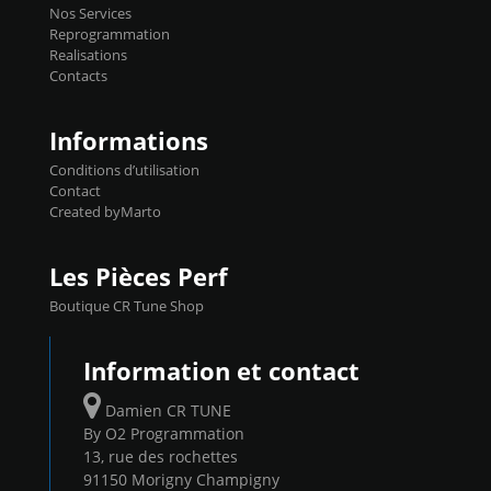
basculer de la carto sans plomb à Ethanol à
Nos Services
l'aide du flashpro OPTION ECONOMIQUES
Reprogrammation
Reprog SP 98 sur le calculateur d'origine
Realisations
450€ TTC Un gain d'environ 10cv et 15nm
Contacts
...
Informations
Conditions d’utilisation
Contact
Created byMarto
Les Pièces Perf
Boutique CR Tune Shop
Information et contact
Damien CR TUNE
By O2 Programmation
13, rue des rochettes
91150 Morigny Champigny