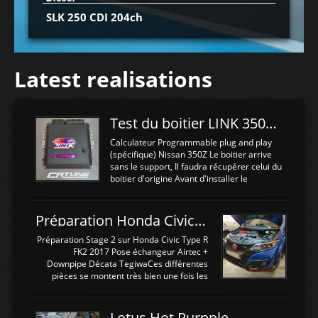
SLK 250 CDI 204ch
Latest realisations
Test du boitier LINK 350Z Plugin ECU
Calculateur Programmable plug and play
(spécifique) Nissan 350Z Le boitier arrive
sans le support, Il faudra récupérer celui du
boitier d'origine Avant d'installer le
calculateur dans la voiture, nous allons
connecter le harness d'extension afin
d'envoyer l'information de la large bande
Préparation Honda Civic Type R FK2
dans le boitier. sydney sweeney deepfake
La sortie 0-5V de l'afr sera connectée sur
Préparation Stage 2 sur Honda Civic Type R
l'entrée AN Volt 8 et GndAN pour
FK2 2017 Pose échangeur Airtec +
Analogique, et Volt car l'information est une
Downpipe Décata TegiwaCes différentes
tension (Pas une résistance variable d'un
pièces se montent très bien une fois les
capteur de pression ou de température Il
passages de roues et l'imposant fond plat
est temps de brancher le ...
déposé. L'échangeur massif demande une
légere découpe du plastique inferieur,
Lotus Hot Purpple