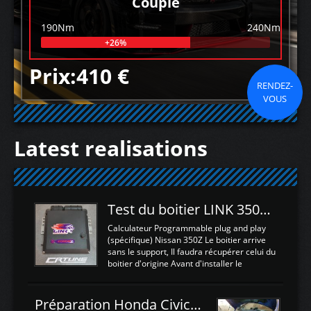
Couple
190Nm
240Nm
+26%
Prix:410 €
RENDEZ-
VOUS
Latest realisations
Test du boitier LINK 350Z Plugin ECU
Calculateur Programmable plug and play
(spécifique) Nissan 350Z Le boitier arrive
sans le support, Il faudra récupérer celui du
boitier d'origine Avant d'installer le
calculateur dans la voiture, nous allons
connecter le harness d'extension afin
d'envoyer l'information de la large bande
Préparation Honda Civic Type R FK2
dans le boitier. sydney sweeney deepfake