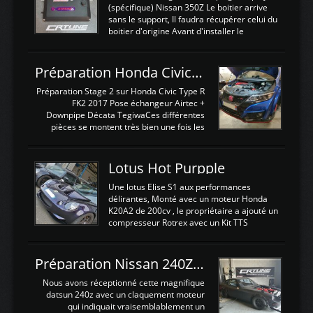
(spécifique) Nissan 350Z Le boitier arrive
sans le support, Il faudra récupérer celui du
boitier d'origine Avant d'installer le
calculateur dans la voiture, nous allons
connecter le harness d'extension afin
d'envoyer l'information de la large bande
Préparation Honda Civic Type R FK2
dans le boitier. sydney sweeney deepfake
La sortie 0-5V de l'afr sera connectée sur
Préparation Stage 2 sur Honda Civic Type R
l'entrée AN Volt 8 et GndAN pour
FK2 2017 Pose échangeur Airtec +
Analogique, et Volt car l'information est une
Downpipe Décata TegiwaCes différentes
tension (Pas une résistance variable d'un
pièces se montent très bien une fois les
capteur de pression ou de température Il
passages de roues et l'imposant fond plat
est temps de brancher le ...
déposé. L'échangeur massif demande une
légere découpe du plastique inferieur,
Lotus Hot Purpple
negénant en rien la structure ou le
fonctionnement du fond plat. Une
Une lotus Elise S1 aux performances
reprogrammation Stage 2 est faite sur le
délirantes, Monté avec un moteur Honda
calculateur d'origine. Une alternative
K20A2 de 200cv , le propriétaire a ajouté un
économique au passage sur Hondata
compresseur Rotrex avec un Kit TTS
FlashproFK2 / Fk8. La Civic développe
performance . La puissance n'étant "que"
d'origine 310cv et 400Nn , Une fois
de 300cv, David a décidé de fiabiliser et
reprogrammé et les ...
d'augmenter la puissance de son moteur:
Préparation Nissan 240Z SR20DET
un watercooler a été ajouté. 300Cv sans
échangeurLa lotus équipée d'un Hondata
Nous avons réceptionné cette magnifique
Kpro et d'une large bande pour le réglage
datsun 240z avec un claquement moteur
Avantages et inconvénients d'un
qui indiquait vraisemblablement un