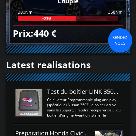
Couple
300Nm
368Nm
+23%
Prix:440 €
RENDEZ-
VOUS
Latest realisations
Test du boitier LINK 350Z Plugin ECU
Calculateur Programmable plug and play
(spécifique) Nissan 350Z Le boitier arrive
sans le support, Il faudra récupérer celui du
boitier d'origine Avant d'installer le
calculateur dans la voiture, nous allons
connecter le harness d'extension afin
d'envoyer l'information de la large bande
Préparation Honda Civic Type R FK2
dans le boitier. sydney sweeney deepfake