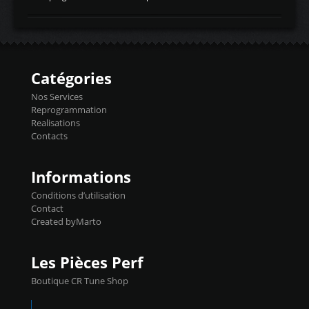
temperaturetemperature d'air
Reprog SP + Flashpro 1130€ TTC Reprog
d'admissiontemp ex. pour atmo -30- 80°C
E85 + Débridage injecteurs + Flashpro
moteurs suralsECT/CTSengine coolant
1220€ TTC Reprog E85 + SP98 + Débridage
temperaturetemperature ldr moteurtemp
Injecteurs + Flashpro 1370€ TTC Le
ex. a froid 80-100°C a ...
Flashpro permet un accès complet à tous
les paramètres moteur et ainsi une gestion
Catégories
précise et performante. Vous pourrez
basculer de la carto sans plomb à Ethanol à
Nos Services
l'aide du flashpro OPTION ECONOMIQUES
Reprogrammation
Reprog SP 98 sur le calculateur d'origine
Realisations
450€ TTC Un gain d'environ 10cv et 15nm
Contacts
...
Informations
Conditions d’utilisation
Contact
Created byMarto
Les Pièces Perf
Boutique CR Tune Shop