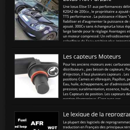
Une lotus Elise S1 aux performances dél
K20A2 de 200cv , le propriétaire a ajouté
TTS performance . La puissance n'étant "
fiabiliser et d'augmenter la puissance de
ajouté. 300Cv sans échangeurLa lotus éq
large bande pour le réglage Avantages et
un moteur compressé: Un refroidissement 
calorifique de l'eau est bien plus importan
Les capteurs Moteurs
Pour les anciens moteurs avec carburate
distributeurs , pas besoin de capteurs. P
d'injection, il faut plusieurs capteurs . L
positions Cames et vilbrequin, Papillon, 
Eau, huile, échappement, air d'admission
pression; suralimentation, essence, huile,
Les Capteurs de position. Les capteurs de
gestion électronique. C'est avec ces ...
Le lexique de la reprog
La plupart des logiciels de reprogrammati
traduction en Français des principaux te