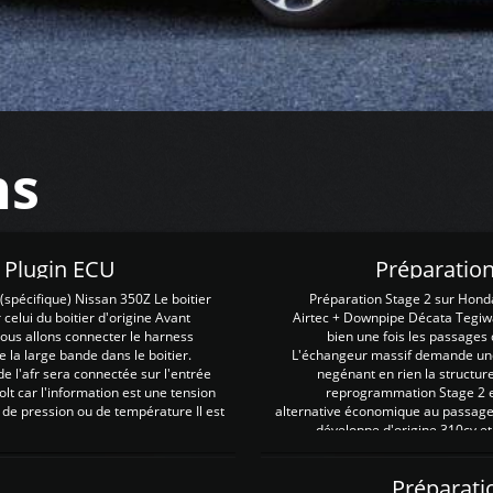
ns
Z Plugin ECU
Préparation
spécifique) Nissan 350Z Le boitier
Préparation Stage 2 sur Hond
 celui du boitier d'origine Avant
Airtec + Downpipe Décata Tegiwa
 nous allons connecter le harness
bien une fois les passages 
e la large bande dans le boitier.
L'échangeur massif demande une 
e l'afr sera connectée sur l'entrée
negénant en rien la structur
lt car l'information est une tension
reprogrammation Stage 2 est
 de pression ou de température Il est
alternative économique au passage 
développe d'origine 310cv et
Préparati