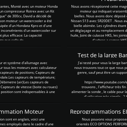
irantes, Monté avec un moteur Honda
Nous avons réceptionné cette mag
 un compresseur Rotrex avec un Kit
moteur qui indiquait vraisem
que" de 300cv, David a décidé de
bielles. Nous avons donc déposé 
 son moteur: un watercooler a été
Nissan S13 avec SR20DET . Nous avo
uipée d'un Hondata Kpro et d'une
bielle abimée. Les cylindres étan
 inconvénients d'un watercooler sur
un déglaçage et au remplacement de
plus efficace: La capacité
huile, Joint de culasse HKS, les jo
te que celle de ...
d'arbres a cames HKS 
Test de la large B
ur et système d'allumage avec
J'ai testé pour vous la large ba
our tous les moteurs avec calculateur
nous trouvons tout ce que nous p
es capteurs de positions; Capteurs de
genre, sauf peut être un suppor
pedale.Les capteurs de température;
Débimetre (air)Les capteurs de
https://www.youtube.com
 Capteurs de vitesse (boite ou roues)
trouvons , l'afficheur très fin
 position sont indispensables à une
alimenter la sonde , le cable pour l
d'utilisation très simple , 2
rammation Moteur
on sont en anglais, voici une
Nous pouvons vous proposer d
rmes employés dans le cadre d'une
orientés ECO OPTIONS PERFOR