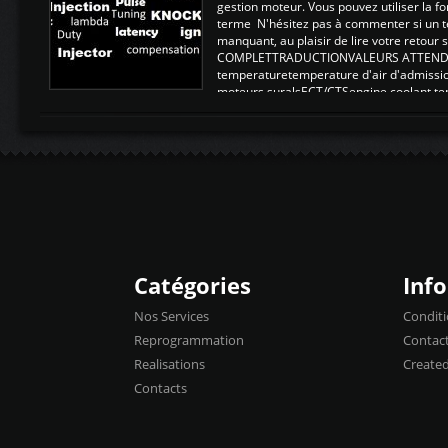
gestion moteur. Vous pouvez utiliser la fo
terme N'hésitez pas à commenter si un t
manquant, au plaisir de lire votre retou
COMPLETTRADUCTIONVALEURS ATTENDUE
temperaturetemperature d'air d'admissi
moteurs suralsECT/CTSengine coolant t
moteurtemp ex. a froid 80-100°C a ...
Catégories
Inf
Nos Services
Conditi
Reprogrammation
Contac
Realisations
Create
Contacts