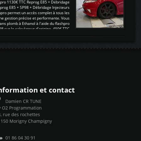
pro 1130€ TTC Reprog E85 + Débridage
eprog E85 + SP98 + Débridage Injecteurs
hpro permet un accès complet à tous les
ne gestion précise et performante. Vous
ans plomb à Ethanol à l'aide du flashpro
sur le calculateur d'origine 450€ TTC
Un gain d'environ 10cv et 15nm ...
nformation et contact
Damien CR TUNE
y O2 Programmation
, rue des rochettes
1150 Morigny Champigny
01 86 04 30 91