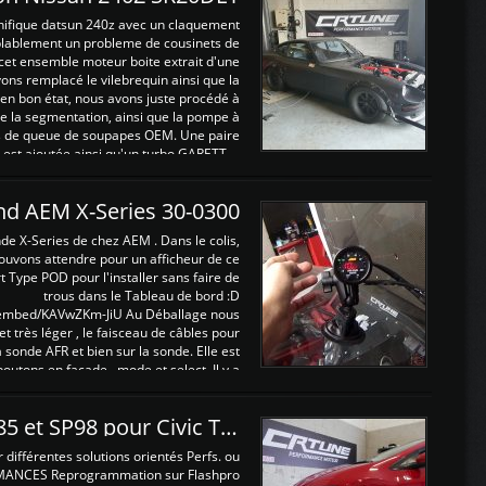
nifique datsun 240z avec un claquement
blablement un probleme de cousinets de
cet ensemble moteur boite extrait d'une
ns remplacé le vilebrequin ainsi que la
t en bon état, nous avons juste procédé à
 la segmentation, ainsi que la pompe à
ints de queue de soupapes OEM. Une paire
est ajoutée ainsi qu'un turbo GARETT ...
and AEM X-Series 30-0300
nde X-Series de chez AEM . Dans le colis,
ouvons attendre pour un afficheur de ce
t Type POD pour l'installer sans faire de
trous dans le Tableau de bord :D
/embed/KAVwZKm-JiU Au Déballage nous
 et très léger , le faisceau de câbles pour
a sonde AFR et bien sur la sonde. Elle est
 boutons en façade , mode et select. Il y a
différentes fonctions ...
Reprogrammations E85 et SP98 pour Civic Type R FN2
ifférentes solutions orientés Perfs. ou
MANCES Reprogrammation sur Flashpro