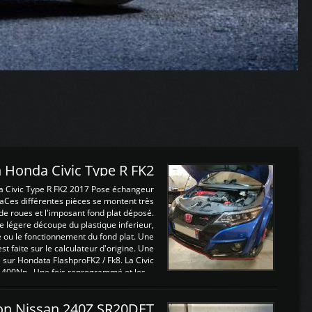
 Honda Civic Type R FK2
a Civic Type R FK2 2017 Pose échangeur
Ces différentes pièces se montent très
de roues et l'imposant fond plat déposé.
légere découpe du plastique inferieur,
e ou le fonctionnement du fond plat. Une
 faite sur le calculateur d'origine. Une
sur Hondata FlashproFK2 / Fk8. La Civic
 400Nn , Une fois reprogrammé et les ...
on Nissan 240Z SR20DET