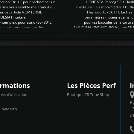
nction Ctrl + F pour rechercher un
HONDATA Reprog SP + Flash
erme vous semble mal traduit ou
injecteurs + Flashpro 1220€ TTC R
r sur cet article NOMTERME
+ Flashpro 1370€ TTC Le Flas
SIATIntake air
paramètres moteur et ainsi u
ontemp ex. pour atmo -30- 80°C
pourrez basculer de la carto s
emperaturetemperature ldr
OPTION ECONOMIQUES Reprog SP 98 
ormations
Les Pièces Perf
I
ons d’utilisation
Boutique CR Tune Shop
t
B
13
d byMarto
9