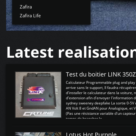
Zafira
Zafira Life
Latest realisatio
Test du boitier LINK 350
Calculateur Programmable plug and play (
arrive sans le support, Il faudra récupérer
d'installer le calculateur dans la voiture,
d'extension afin d'envoyer l'information d
sydney sweeney deepfake La sortie 0-5V d
AN Volt 8 et GndAN pour Analogique, et Vo
(Pas une résistance variable d'un capteur
temps de brancher le ...
Lotus Hot Purpple