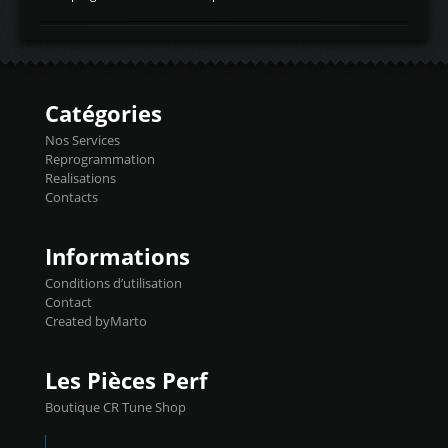
temperaturetemperature d'air
Reprog SP + Flashpro 1130€ TTC Reprog
d'admissiontemp ex. pour atmo -30- 80°C
E85 + Débridage injecteurs + Flashpro
moteurs suralsECT/CTSengine coolant
1220€ TTC Reprog E85 + SP98 + Débridage
temperaturetemperature ldr moteurtemp
Injecteurs + Flashpro 1370€ TTC Le
ex. a froid 80-100°C a ...
Flashpro permet un accès complet à tous
les paramètres moteur et ainsi une gestion
Catégories
précise et performante. Vous pourrez
basculer de la carto sans plomb à Ethanol à
Nos Services
l'aide du flashpro OPTION ECONOMIQUES
Reprogrammation
Reprog SP 98 sur le calculateur d'origine
Realisations
450€ TTC Un gain d'environ 10cv et 15nm
Contacts
...
Informations
Conditions d’utilisation
Contact
Created byMarto
Les Pièces Perf
Boutique CR Tune Shop