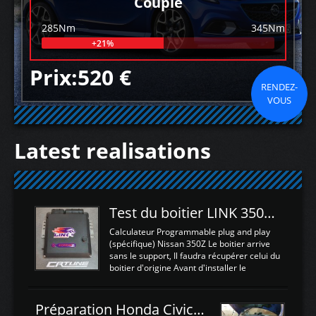
Couple
285Nm
345Nm
+21%
Prix:520 €
RENDEZ-
VOUS
Latest realisations
Test du boitier LINK 350Z Plugin ECU
Calculateur Programmable plug and play
(spécifique) Nissan 350Z Le boitier arrive
sans le support, Il faudra récupérer celui du
boitier d'origine Avant d'installer le
calculateur dans la voiture, nous allons
connecter le harness d'extension afin
d'envoyer l'information de la large bande
Préparation Honda Civic Type R FK2
dans le boitier. sydney sweeney deepfake