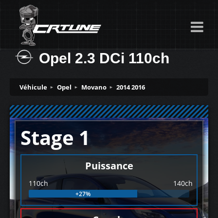
Opel 2.3 DCi 110ch
Véhicule
Opel
Movano
2014 2016
Stage 1
Puissance
110ch
140ch
+27%