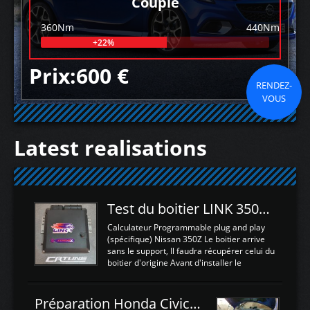
Couple
360Nm
440Nm
+22%
Prix:600 €
RENDEZ-
VOUS
Latest realisations
Test du boitier LINK 350Z Plugin ECU
Calculateur Programmable plug and play
(spécifique) Nissan 350Z Le boitier arrive
sans le support, Il faudra récupérer celui du
boitier d'origine Avant d'installer le
calculateur dans la voiture, nous allons
connecter le harness d'extension afin
d'envoyer l'information de la large bande
Préparation Honda Civic Type R FK2
dans le boitier. sydney sweeney deepfake