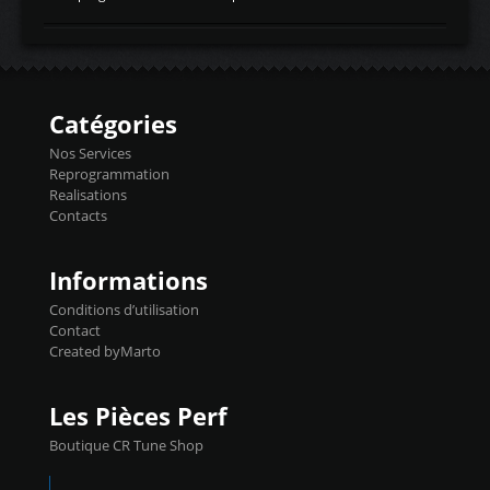
temperaturetemperature d'air
Reprog SP + Flashpro 1130€ TTC Reprog
d'admissiontemp ex. pour atmo -30- 80°C
E85 + Débridage injecteurs + Flashpro
moteurs suralsECT/CTSengine coolant
1220€ TTC Reprog E85 + SP98 + Débridage
temperaturetemperature ldr moteurtemp
Injecteurs + Flashpro 1370€ TTC Le
ex. a froid 80-100°C a ...
Flashpro permet un accès complet à tous
les paramètres moteur et ainsi une gestion
Catégories
précise et performante. Vous pourrez
basculer de la carto sans plomb à Ethanol à
Nos Services
l'aide du flashpro OPTION ECONOMIQUES
Reprogrammation
Reprog SP 98 sur le calculateur d'origine
Realisations
450€ TTC Un gain d'environ 10cv et 15nm
Contacts
...
Informations
Conditions d’utilisation
Contact
Created byMarto
Les Pièces Perf
Boutique CR Tune Shop