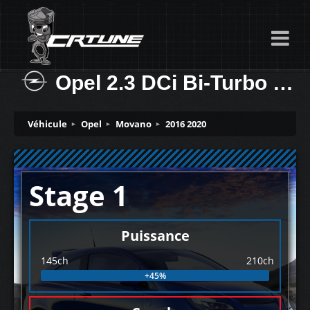
Opel 2.3 DCi Bi-Turbo (Euro 6) 145ch
Véhicule
Opel
Movano
2016 2020
Stage 1
Puissance
145ch
210ch
+45%