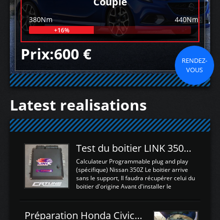
Couple
380Nm
440Nm
+16%
Prix:600 €
RENDEZ-
VOUS
Latest realisations
Test du boitier LINK 350Z Plugin ECU
Calculateur Programmable plug and play
(spécifique) Nissan 350Z Le boitier arrive
sans le support, Il faudra récupérer celui du
boitier d'origine Avant d'installer le
calculateur dans la voiture, nous allons
connecter le harness d'extension afin
d'envoyer l'information de la large bande
Préparation Honda Civic Type R FK2
dans le boitier. sydney sweeney deepfake