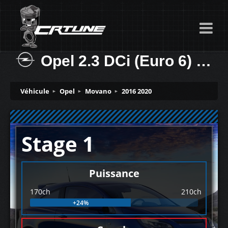
Opel 2.3 DCi (Euro 6) 170ch
Véhicule
Opel
Movano
2016 2020
Stage 1
Puissance
170ch
210ch
+24%