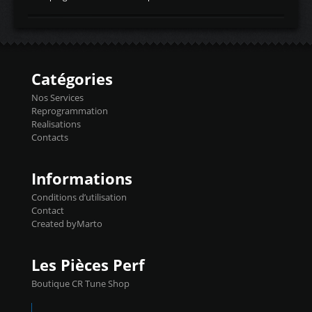
temperaturetemperature d'air
Reprog SP + Flashpro 1130€ TTC Reprog
d'admissiontemp ex. pour atmo -30- 80°C
E85 + Débridage injecteurs + Flashpro
moteurs suralsECT/CTSengine coolant
1220€ TTC Reprog E85 + SP98 + Débridage
temperaturetemperature ldr moteurtemp
Injecteurs + Flashpro 1370€ TTC Le
ex. a froid 80-100°C a ...
Flashpro permet un accès complet à tous
les paramètres moteur et ainsi une gestion
Catégories
précise et performante. Vous pourrez
basculer de la carto sans plomb à Ethanol à
Nos Services
l'aide du flashpro OPTION ECONOMIQUES
Reprogrammation
Reprog SP 98 sur le calculateur d'origine
Realisations
450€ TTC Un gain d'environ 10cv et 15nm
Contacts
...
Informations
Conditions d’utilisation
Contact
Created byMarto
Les Pièces Perf
Boutique CR Tune Shop