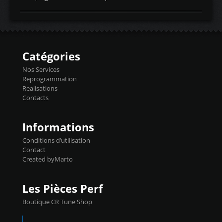
temperaturetemperature d'air
Reprog SP + Flashpro 1130€ TTC Reprog
d'admissiontemp ex. pour atmo -30- 80°C
E85 + Débridage injecteurs + Flashpro
moteurs suralsECT/CTSengine coolant
1220€ TTC Reprog E85 + SP98 + Débridage
temperaturetemperature ldr moteurtemp
Injecteurs + Flashpro 1370€ TTC Le
ex. a froid 80-100°C a ...
Flashpro permet un accès complet à tous
les paramètres moteur et ainsi une gestion
Catégories
précise et performante. Vous pourrez
basculer de la carto sans plomb à Ethanol à
Nos Services
l'aide du flashpro OPTION ECONOMIQUES
Reprogrammation
Reprog SP 98 sur le calculateur d'origine
Realisations
450€ TTC Un gain d'environ 10cv et 15nm
Contacts
...
Informations
Conditions d’utilisation
Contact
Created byMarto
Les Pièces Perf
Boutique CR Tune Shop