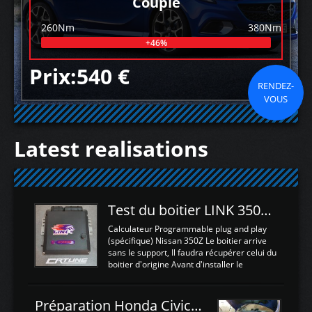
Couple
260Nm
380Nm
+46%
Prix:540 €
RENDEZ-
VOUS
Latest realisations
Test du boitier LINK 350Z Plugin ECU
Calculateur Programmable plug and play
(spécifique) Nissan 350Z Le boitier arrive
sans le support, Il faudra récupérer celui du
boitier d'origine Avant d'installer le
calculateur dans la voiture, nous allons
connecter le harness d'extension afin
d'envoyer l'information de la large bande
Préparation Honda Civic Type R FK2
dans le boitier. sydney sweeney deepfake