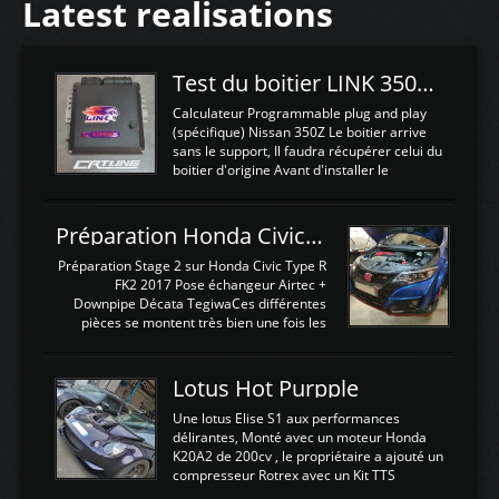
Latest realisations
Test du boitier LINK 350Z Plugin ECU
Calculateur Programmable plug and play
(spécifique) Nissan 350Z Le boitier arrive
sans le support, Il faudra récupérer celui du
boitier d'origine Avant d'installer le
calculateur dans la voiture, nous allons
connecter le harness d'extension afin
d'envoyer l'information de la large bande
Préparation Honda Civic Type R FK2
dans le boitier. sydney sweeney deepfake
La sortie 0-5V de l'afr sera connectée sur
Préparation Stage 2 sur Honda Civic Type R
l'entrée AN Volt 8 et GndAN pour
FK2 2017 Pose échangeur Airtec +
Analogique, et Volt car l'information est une
Downpipe Décata TegiwaCes différentes
tension (Pas une résistance variable d'un
pièces se montent très bien une fois les
capteur de pression ou de température Il
passages de roues et l'imposant fond plat
est temps de brancher le ...
déposé. L'échangeur massif demande une
légere découpe du plastique inferieur,
Lotus Hot Purpple
negénant en rien la structure ou le
fonctionnement du fond plat. Une
Une lotus Elise S1 aux performances
reprogrammation Stage 2 est faite sur le
délirantes, Monté avec un moteur Honda
calculateur d'origine. Une alternative
K20A2 de 200cv , le propriétaire a ajouté un
économique au passage sur Hondata
compresseur Rotrex avec un Kit TTS
FlashproFK2 / Fk8. La Civic développe
performance . La puissance n'étant "que"