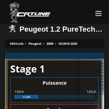
Peugeot 1.2 PureTech (GPF) 130ch
Véhicule
Peugeot
2008
10/2016 2020
Stage 1
Puissance
130ch
145ch
+12%