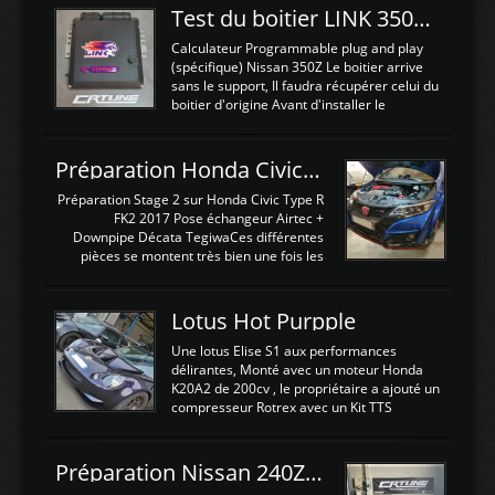
Test du boitier LINK 350Z Plugin ECU
Calculateur Programmable plug and play
(spécifique) Nissan 350Z Le boitier arrive
sans le support, Il faudra récupérer celui du
boitier d'origine Avant d'installer le
calculateur dans la voiture, nous allons
connecter le harness d'extension afin
d'envoyer l'information de la large bande
Préparation Honda Civic Type R FK2
dans le boitier. sydney sweeney deepfake
La sortie 0-5V de l'afr sera connectée sur
Préparation Stage 2 sur Honda Civic Type R
l'entrée AN Volt 8 et GndAN pour
FK2 2017 Pose échangeur Airtec +
Analogique, et Volt car l'information est une
Downpipe Décata TegiwaCes différentes
tension (Pas une résistance variable d'un
pièces se montent très bien une fois les
capteur de pression ou de température Il
passages de roues et l'imposant fond plat
est temps de brancher le ...
déposé. L'échangeur massif demande une
légere découpe du plastique inferieur,
Lotus Hot Purpple
negénant en rien la structure ou le
fonctionnement du fond plat. Une
Une lotus Elise S1 aux performances
reprogrammation Stage 2 est faite sur le
délirantes, Monté avec un moteur Honda
calculateur d'origine. Une alternative
K20A2 de 200cv , le propriétaire a ajouté un
économique au passage sur Hondata
compresseur Rotrex avec un Kit TTS
FlashproFK2 / Fk8. La Civic développe
performance . La puissance n'étant "que"
d'origine 310cv et 400Nn , Une fois
de 300cv, David a décidé de fiabiliser et
reprogrammé et les ...
d'augmenter la puissance de son moteur:
Préparation Nissan 240Z SR20DET
un watercooler a été ajouté. 300Cv sans