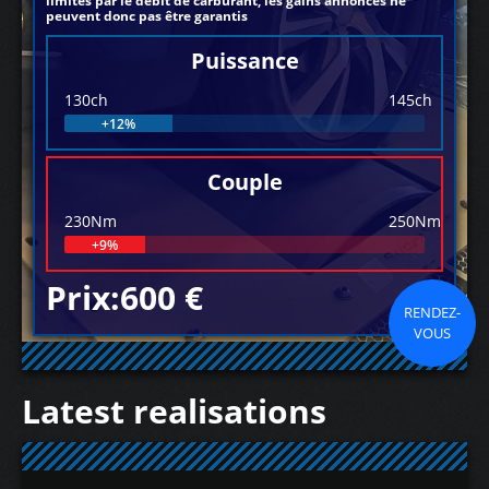
limités par le débit de carburant, les gains annoncés ne
peuvent donc pas être garantis
Puissance
130ch
145ch
+12%
Couple
230Nm
250Nm
+9%
Prix:600 €
RENDEZ-
VOUS
Latest realisations