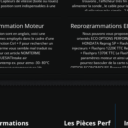
 Capteurs de vitesse (boite ou roues)
trouvons , l'afficheur très fin
 position sont indispensables à une
alimenter la sonde , le cable pour l
d'utilisation très simple , 2
rammation Moteur
on sont en anglais, voici une
Nous pouvons vous proposer d
rmes employés dans le cadre d'une
orientés ECO OPTIONS PERFOR
nction Ctrl + F pour rechercher un
HONDATA Reprog SP + Flash
erme vous semble mal traduit ou
injecteurs + Flashpro 1220€ TTC R
r sur cet article NOMTERME
+ Flashpro 1370€ TTC Le Flas
SIATIntake air
paramètres moteur et ainsi u
ontemp ex. pour atmo -30- 80°C
pourrez basculer de la carto s
emperaturetemperature ldr
OPTION ECONOMIQUES Reprog SP 98 
ormations
Les Pièces Perf
I