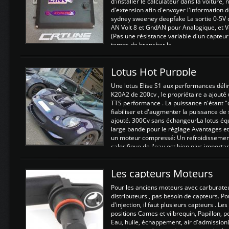
d'installer le calculateur dans la voiture,
d'extension afin d'envoyer l'information d
sydney sweeney deepfake La sortie 0-5V d
AN Volt 8 et GndAN pour Analogique, et Vo
(Pas une résistance variable d'un capteur
temps de brancher le ...
Lotus Hot Purpple
Une lotus Elise S1 aux performances dél
K20A2 de 200cv , le propriétaire a ajouté
TTS performance . La puissance n'étant "
fiabiliser et d'augmenter la puissance de
ajouté. 300Cv sans échangeurLa lotus éq
large bande pour le réglage Avantages et
un moteur compressé: Un refroidissement 
calorifique de l'eau est bien plus importan
Les capteurs Moteurs
Pour les anciens moteurs avec carburate
distributeurs , pas besoin de capteurs. P
d'injection, il faut plusieurs capteurs . L
positions Cames et vilbrequin, Papillon, 
Eau, huile, échappement, air d'admission