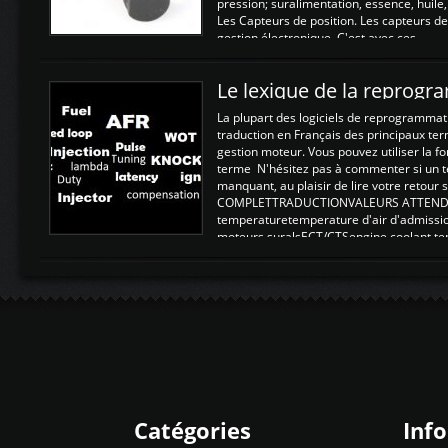
pression; suralimentation, essence, huile,
Les Capteurs de position. Les capteurs de
gestion électronique. C'est avec ces ...
Le lexique de la reprog
La plupart des logiciels de reprogrammati
traduction en Français des principaux te
gestion moteur. Vous pouvez utiliser la fo
terme N'hésitez pas à commenter si un t
manquant, au plaisir de lire votre retou
COMPLETTRADUCTIONVALEURS ATTENDUE
temperaturetemperature d'air d'admissi
moteurs suralsECT/CTSengine coolant t
moteurtemp ex. a froid 80-100°C a ...
Catégories
Inf