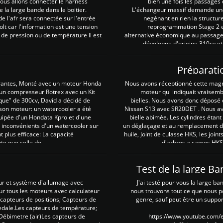
 nous allons connecter le harness
bien une fois les passages 
e la large bande dans le boitier.
L'échangeur massif demande une 
e l'afr sera connectée sur l'entrée
negénant en rien la structur
lt car l'information est une tension
reprogrammation Stage 2 est
 de pression ou de température Il est
alternative économique au passage 
développe d'origine 310cv et
Préparati
irantes, Monté avec un moteur Honda
Nous avons réceptionné cette mag
 un compresseur Rotrex avec un Kit
moteur qui indiquait vraisem
que" de 300cv, David a décidé de
bielles. Nous avons donc déposé 
 son moteur: un watercooler a été
Nissan S13 avec SR20DET . Nous avo
uipée d'un Hondata Kpro et d'une
bielle abimée. Les cylindres étan
 inconvénients d'un watercooler sur
un déglaçage et au remplacement de
plus efficace: La capacité
huile, Joint de culasse HKS, les jo
te que celle de ...
d'arbres a cames HKS 
Test de la large B
ur et système d'allumage avec
J'ai testé pour vous la large ba
our tous les moteurs avec calculateur
nous trouvons tout ce que nous p
es capteurs de positions; Capteurs de
genre, sauf peut être un suppor
pedale.Les capteurs de température;
Débimetre (air)Les capteurs de
https://www.youtube.com