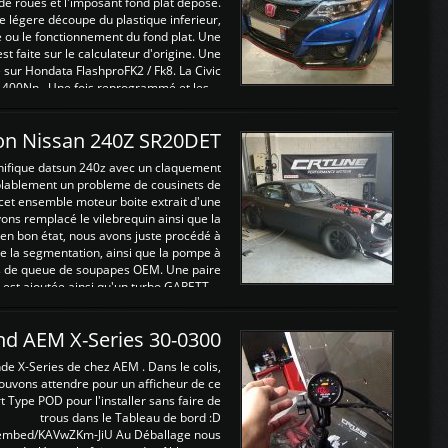
de roues et l'imposant fond plat déposé.
légere découpe du plastique inferieur,
e ou le fonctionnement du fond plat. Une
 faite sur le calculateur d'origine. Une
sur Hondata FlashproFK2 / Fk8. La Civic
 400Nn , Une fois reprogrammé et les ...
on Nissan 240Z SR20DET
nifique datsun 240z avec un claquement
blablement un probleme de cousinets de
cet ensemble moteur boite extrait d'une
ns remplacé le vilebrequin ainsi que la
t en bon état, nous avons juste procédé à
 la segmentation, ainsi que la pompe à
ints de queue de soupapes OEM. Une paire
est ajoutée ainsi qu'un turbo GARETT ...
and AEM X-Series 30-0300
nde X-Series de chez AEM . Dans le colis,
ouvons attendre pour un afficheur de ce
t Type POD pour l'installer sans faire de
trous dans le Tableau de bord :D
/embed/KAVwZKm-JiU Au Déballage nous