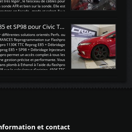
 et très léger , le faisceau de câbles pour
a sonde AFR et bien sur la sonde. Elle est
 boutons en façade , mode et select. Il y a
différentes fonctions ...
Reprogrammations E85 et SP98 pour Civic Type R FN2
ifférentes solutions orientés Perfs. ou
MANCES Reprogrammation sur Flashpro
pro 1130€ TTC Reprog E85 + Débridage
eprog E85 + SP98 + Débridage Injecteurs
hpro permet un accès complet à tous les
ne gestion précise et performante. Vous
ans plomb à Ethanol à l'aide du flashpro
sur le calculateur d'origine 450€ TTC
Un gain d'environ 10cv et 15nm ...
nformation et contact