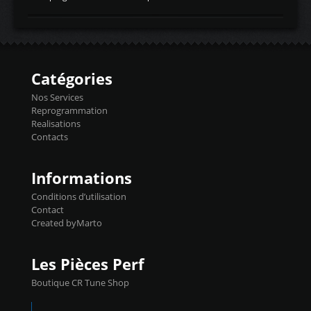
temperaturetemperature d'air
Reprog SP + Flashpro 1130€ TTC Reprog
d'admissiontemp ex. pour atmo -30- 80°C
E85 + Débridage injecteurs + Flashpro
moteurs suralsECT/CTSengine coolant
1220€ TTC Reprog E85 + SP98 + Débridage
temperaturetemperature ldr moteurtemp
Injecteurs + Flashpro 1370€ TTC Le
ex. a froid 80-100°C a ...
Flashpro permet un accès complet à tous
les paramètres moteur et ainsi une gestion
Catégories
précise et performante. Vous pourrez
basculer de la carto sans plomb à Ethanol à
Nos Services
l'aide du flashpro OPTION ECONOMIQUES
Reprogrammation
Reprog SP 98 sur le calculateur d'origine
Realisations
450€ TTC Un gain d'environ 10cv et 15nm
Contacts
...
Informations
Conditions d’utilisation
Contact
Created byMarto
Les Pièces Perf
Boutique CR Tune Shop