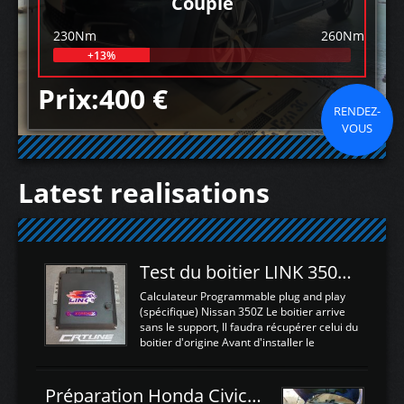
Couple
230Nm
260Nm
+13%
Prix:400 €
RENDEZ-
VOUS
Latest realisations
Test du boitier LINK 350Z Plugin ECU
Calculateur Programmable plug and play
(spécifique) Nissan 350Z Le boitier arrive
sans le support, Il faudra récupérer celui du
boitier d'origine Avant d'installer le
calculateur dans la voiture, nous allons
connecter le harness d'extension afin
d'envoyer l'information de la large bande
Préparation Honda Civic Type R FK2
dans le boitier. sydney sweeney deepfake