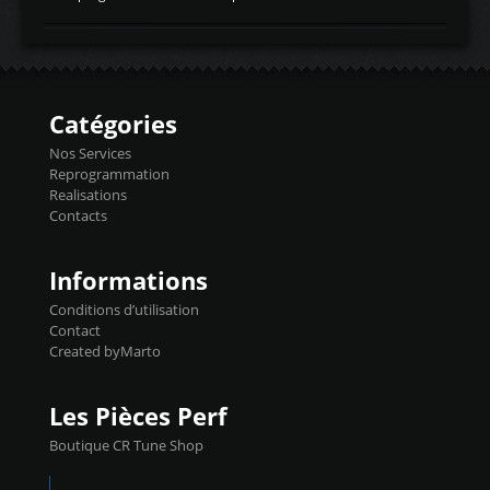
temperaturetemperature d'air
Reprog SP + Flashpro 1130€ TTC Reprog
d'admissiontemp ex. pour atmo -30- 80°C
E85 + Débridage injecteurs + Flashpro
moteurs suralsECT/CTSengine coolant
1220€ TTC Reprog E85 + SP98 + Débridage
temperaturetemperature ldr moteurtemp
Injecteurs + Flashpro 1370€ TTC Le
ex. a froid 80-100°C a ...
Flashpro permet un accès complet à tous
les paramètres moteur et ainsi une gestion
Catégories
précise et performante. Vous pourrez
basculer de la carto sans plomb à Ethanol à
Nos Services
l'aide du flashpro OPTION ECONOMIQUES
Reprogrammation
Reprog SP 98 sur le calculateur d'origine
Realisations
450€ TTC Un gain d'environ 10cv et 15nm
Contacts
...
Informations
Conditions d’utilisation
Contact
Created byMarto
Les Pièces Perf
Boutique CR Tune Shop