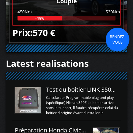
Couple
450Nm
530Nm
+18%
Prix:570 €
RENDEZ-
VOUS
Latest realisations
Test du boitier LINK 350Z Plugin ECU
Calculateur Programmable plug and play
(spécifique) Nissan 350Z Le boitier arrive
sans le support, Il faudra récupérer celui du
boitier d'origine Avant d'installer le
calculateur dans la voiture, nous allons
connecter le harness d'extension afin
d'envoyer l'information de la large bande
Préparation Honda Civic Type R FK2
dans le boitier. sydney sweeney deepfake