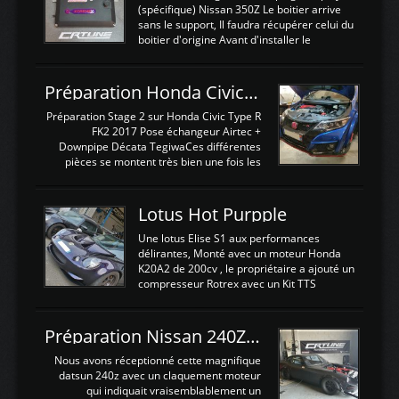
(spécifique) Nissan 350Z Le boitier arrive
sans le support, Il faudra récupérer celui du
boitier d'origine Avant d'installer le
calculateur dans la voiture, nous allons
connecter le harness d'extension afin
d'envoyer l'information de la large bande
Préparation Honda Civic Type R FK2
dans le boitier. sydney sweeney deepfake
La sortie 0-5V de l'afr sera connectée sur
Préparation Stage 2 sur Honda Civic Type R
l'entrée AN Volt 8 et GndAN pour
FK2 2017 Pose échangeur Airtec +
Analogique, et Volt car l'information est une
Downpipe Décata TegiwaCes différentes
tension (Pas une résistance variable d'un
pièces se montent très bien une fois les
capteur de pression ou de température Il
passages de roues et l'imposant fond plat
est temps de brancher le ...
déposé. L'échangeur massif demande une
légere découpe du plastique inferieur,
Lotus Hot Purpple
negénant en rien la structure ou le
fonctionnement du fond plat. Une
Une lotus Elise S1 aux performances
reprogrammation Stage 2 est faite sur le
délirantes, Monté avec un moteur Honda
calculateur d'origine. Une alternative
K20A2 de 200cv , le propriétaire a ajouté un
économique au passage sur Hondata
compresseur Rotrex avec un Kit TTS
FlashproFK2 / Fk8. La Civic développe
performance . La puissance n'étant "que"
d'origine 310cv et 400Nn , Une fois
de 300cv, David a décidé de fiabiliser et
reprogrammé et les ...
d'augmenter la puissance de son moteur:
Préparation Nissan 240Z SR20DET
un watercooler a été ajouté. 300Cv sans
échangeurLa lotus équipée d'un Hondata
Nous avons réceptionné cette magnifique
Kpro et d'une large bande pour le réglage
datsun 240z avec un claquement moteur
Avantages et inconvénients d'un
qui indiquait vraisemblablement un