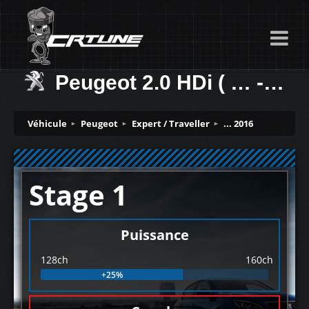
Peugeot 2.0 HDi ( … -> 2011) 128ch
Véhicule
Peugeot
Expert / Traveller
... 2016
Stage 1
Puissance
128ch
160ch
+25%