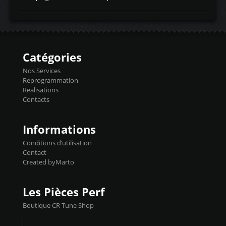
temperaturetemperature d'air
Reprog SP + Flashpro 1130€ TTC Reprog
d'admissiontemp ex. pour atmo -30- 80°C
E85 + Débridage injecteurs + Flashpro
moteurs suralsECT/CTSengine coolant
1220€ TTC Reprog E85 + SP98 + Débridage
temperaturetemperature ldr moteurtemp
Injecteurs + Flashpro 1370€ TTC Le
ex. a froid 80-100°C a ...
Flashpro permet un accès complet à tous
les paramètres moteur et ainsi une gestion
Catégories
précise et performante. Vous pourrez
basculer de la carto sans plomb à Ethanol à
Nos Services
l'aide du flashpro OPTION ECONOMIQUES
Reprogrammation
Reprog SP 98 sur le calculateur d'origine
Realisations
450€ TTC Un gain d'environ 10cv et 15nm
Contacts
...
Informations
Conditions d’utilisation
Contact
Created byMarto
Les Pièces Perf
Boutique CR Tune Shop