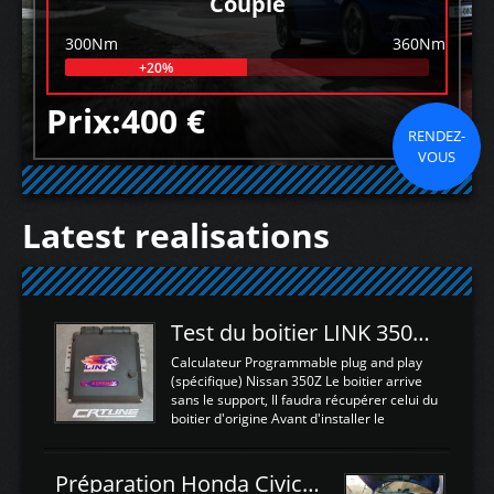
Couple
300Nm
360Nm
+20%
Prix:400 €
RENDEZ-
VOUS
Latest realisations
Test du boitier LINK 350Z Plugin ECU
Calculateur Programmable plug and play
(spécifique) Nissan 350Z Le boitier arrive
sans le support, Il faudra récupérer celui du
boitier d'origine Avant d'installer le
calculateur dans la voiture, nous allons
connecter le harness d'extension afin
d'envoyer l'information de la large bande
Préparation Honda Civic Type R FK2
dans le boitier. sydney sweeney deepfake