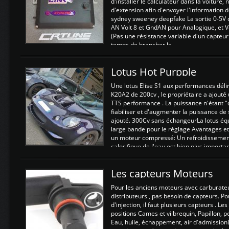
d'installer le calculateur dans la voiture,
d'extension afin d'envoyer l'information d
sydney sweeney deepfake La sortie 0-5V d
AN Volt 8 et GndAN pour Analogique, et Vo
(Pas une résistance variable d'un capteur
temps de brancher le ...
Lotus Hot Purpple
Une lotus Elise S1 aux performances dél
K20A2 de 200cv , le propriétaire a ajouté
TTS performance . La puissance n'étant "
fiabiliser et d'augmenter la puissance de
ajouté. 300Cv sans échangeurLa lotus éq
large bande pour le réglage Avantages et
un moteur compressé: Un refroidissement 
calorifique de l'eau est bien plus importan
Les capteurs Moteurs
Pour les anciens moteurs avec carburate
distributeurs , pas besoin de capteurs. P
d'injection, il faut plusieurs capteurs . L
positions Cames et vilbrequin, Papillon, 
Eau, huile, échappement, air d'admission