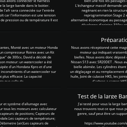
 nous allons connecter le harness
bien une fois les passages 
e la large bande dans le boitier.
L'échangeur massif demande une 
e l'afr sera connectée sur l'entrée
negénant en rien la structur
lt car l'information est une tension
reprogrammation Stage 2 est
 de pression ou de température Il est
alternative économique au passage 
développe d'origine 310cv et
Préparati
irantes, Monté avec un moteur Honda
Nous avons réceptionné cette mag
 un compresseur Rotrex avec un Kit
moteur qui indiquait vraisem
que" de 300cv, David a décidé de
bielles. Nous avons donc déposé 
 son moteur: un watercooler a été
Nissan S13 avec SR20DET . Nous avo
uipée d'un Hondata Kpro et d'une
bielle abimée. Les cylindres étan
 inconvénients d'un watercooler sur
un déglaçage et au remplacement de
plus efficace: La capacité
huile, Joint de culasse HKS, les jo
te que celle de ...
d'arbres a cames HKS 
Test de la large B
ur et système d'allumage avec
J'ai testé pour vous la large ba
our tous les moteurs avec calculateur
nous trouvons tout ce que nous p
es capteurs de positions; Capteurs de
genre, sauf peut être un suppor
pedale.Les capteurs de température;
Débimetre (air)Les capteurs de
https://www.youtube.com