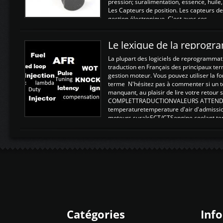
pression; suralimentation, essence, huile,
Les Capteurs de position. Les capteurs de
gestion électronique. C'est avec ces ...
Le lexique de la reprog
La plupart des logiciels de reprogrammati
traduction en Français des principaux te
gestion moteur. Vous pouvez utiliser la fo
terme N'hésitez pas à commenter si un t
manquant, au plaisir de lire votre retou
COMPLETTRADUCTIONVALEURS ATTENDUE
temperaturetemperature d'air d'admissi
moteurs suralsECT/CTSengine coolant t
moteurtemp ex. a froid 80-100°C a ...
Catégories
Inf