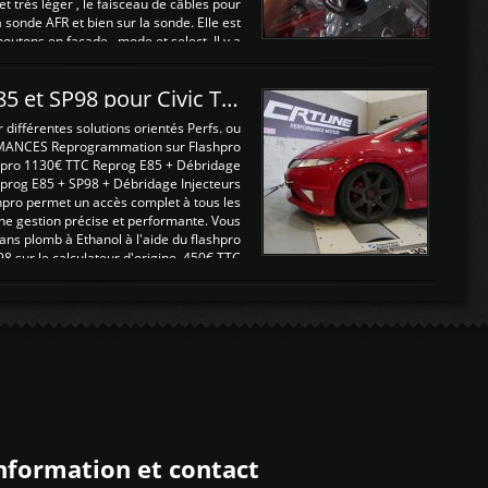
 et très léger , le faisceau de câbles pour
a sonde AFR et bien sur la sonde. Elle est
 boutons en façade , mode et select. Il y a
différentes fonctions ...
Reprogrammations E85 et SP98 pour Civic Type R FN2
ifférentes solutions orientés Perfs. ou
MANCES Reprogrammation sur Flashpro
pro 1130€ TTC Reprog E85 + Débridage
eprog E85 + SP98 + Débridage Injecteurs
hpro permet un accès complet à tous les
ne gestion précise et performante. Vous
ans plomb à Ethanol à l'aide du flashpro
sur le calculateur d'origine 450€ TTC
Un gain d'environ 10cv et 15nm ...
nformation et contact