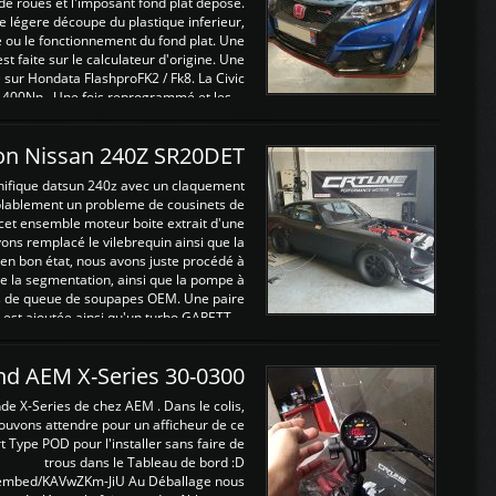
de roues et l'imposant fond plat déposé.
légere découpe du plastique inferieur,
e ou le fonctionnement du fond plat. Une
 faite sur le calculateur d'origine. Une
sur Hondata FlashproFK2 / Fk8. La Civic
 400Nn , Une fois reprogrammé et les ...
on Nissan 240Z SR20DET
nifique datsun 240z avec un claquement
blablement un probleme de cousinets de
cet ensemble moteur boite extrait d'une
ns remplacé le vilebrequin ainsi que la
t en bon état, nous avons juste procédé à
 la segmentation, ainsi que la pompe à
ints de queue de soupapes OEM. Une paire
est ajoutée ainsi qu'un turbo GARETT ...
and AEM X-Series 30-0300
nde X-Series de chez AEM . Dans le colis,
ouvons attendre pour un afficheur de ce
t Type POD pour l'installer sans faire de
trous dans le Tableau de bord :D
/embed/KAVwZKm-JiU Au Déballage nous