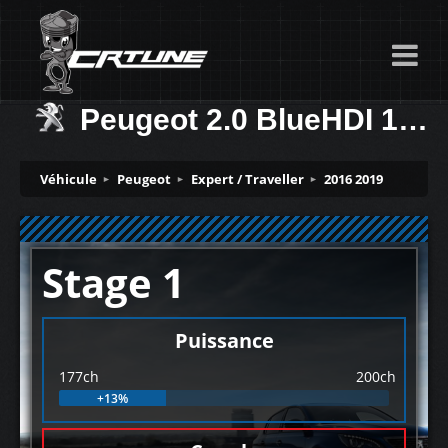
Peugeot 2.0 BlueHDI 177ch
Véhicule
Peugeot
Expert / Traveller
2016 2019
Stage 1
Puissance
177ch
200ch
+13%