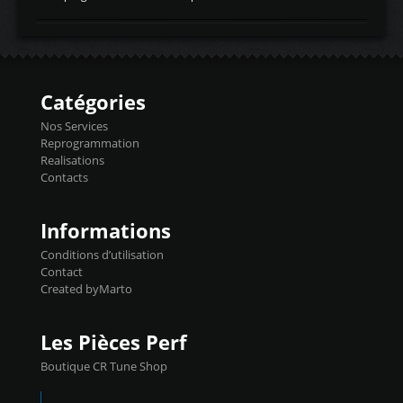
temperaturetemperature d'air
Reprog SP + Flashpro 1130€ TTC Reprog
d'admissiontemp ex. pour atmo -30- 80°C
E85 + Débridage injecteurs + Flashpro
moteurs suralsECT/CTSengine coolant
1220€ TTC Reprog E85 + SP98 + Débridage
temperaturetemperature ldr moteurtemp
Injecteurs + Flashpro 1370€ TTC Le
ex. a froid 80-100°C a ...
Flashpro permet un accès complet à tous
les paramètres moteur et ainsi une gestion
Catégories
précise et performante. Vous pourrez
basculer de la carto sans plomb à Ethanol à
Nos Services
l'aide du flashpro OPTION ECONOMIQUES
Reprogrammation
Reprog SP 98 sur le calculateur d'origine
Realisations
450€ TTC Un gain d'environ 10cv et 15nm
Contacts
...
Informations
Conditions d’utilisation
Contact
Created byMarto
Les Pièces Perf
Boutique CR Tune Shop