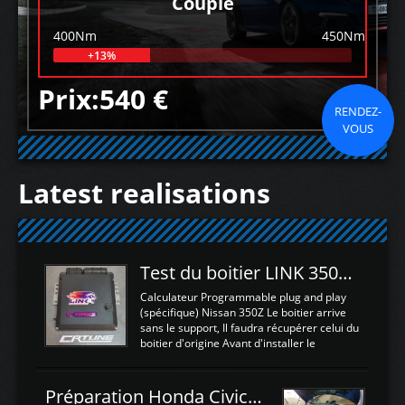
Couple
400Nm
450Nm
+13%
Prix:540 €
RENDEZ-
VOUS
Latest realisations
Test du boitier LINK 350Z Plugin ECU
Calculateur Programmable plug and play
(spécifique) Nissan 350Z Le boitier arrive
sans le support, Il faudra récupérer celui du
boitier d'origine Avant d'installer le
calculateur dans la voiture, nous allons
connecter le harness d'extension afin
d'envoyer l'information de la large bande
Préparation Honda Civic Type R FK2
dans le boitier. sydney sweeney deepfake