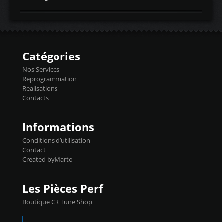
temperaturetemperature d'air
Reprog SP + Flashpro 1130€ TTC Reprog
d'admissiontemp ex. pour atmo -30- 80°C
E85 + Débridage injecteurs + Flashpro
moteurs suralsECT/CTSengine coolant
1220€ TTC Reprog E85 + SP98 + Débridage
temperaturetemperature ldr moteurtemp
Injecteurs + Flashpro 1370€ TTC Le
ex. a froid 80-100°C a ...
Flashpro permet un accès complet à tous
les paramètres moteur et ainsi une gestion
Catégories
précise et performante. Vous pourrez
basculer de la carto sans plomb à Ethanol à
Nos Services
l'aide du flashpro OPTION ECONOMIQUES
Reprogrammation
Reprog SP 98 sur le calculateur d'origine
Realisations
450€ TTC Un gain d'environ 10cv et 15nm
Contacts
...
Informations
Conditions d’utilisation
Contact
Created byMarto
Les Pièces Perf
Boutique CR Tune Shop