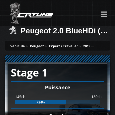
Peugeot 2.0 BlueHDi (Euro 6.3) (2021… 145ch
Véhicule
Peugeot
Expert / Traveller
2019 ...
Stage 1
Puissance
145ch
180ch
+24%