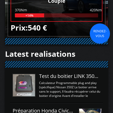
Couple
370Nm
420Nm
+14%
Prix:540 €
RENDEZ-
VOUS
Latest realisations
Test du boitier LINK 350Z Plugin ECU
Calculateur Programmable plug and play
(spécifique) Nissan 350Z Le boitier arrive
sans le support, Il faudra récupérer celui du
boitier d'origine Avant d'installer le
calculateur dans la voiture, nous allons
connecter le harness d'extension afin
d'envoyer l'information de la large bande
Préparation Honda Civic Type R FK2
dans le boitier. sydney sweeney deepfake