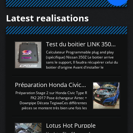
Latest realisations
Test du boitier LINK 350Z Plugin ECU
Calculateur Programmable plug and play
(spécifique) Nissan 350Z Le boitier arrive
sans le support, Il faudra récupérer celui du
boitier d'origine Avant d'installer le
calculateur dans la voiture, nous allons
connecter le harness d'extension afin
d'envoyer l'information de la large bande
Préparation Honda Civic Type R FK2
dans le boitier. sydney sweeney deepfake
La sortie 0-5V de l'afr sera connectée sur
Préparation Stage 2 sur Honda Civic Type R
l'entrée AN Volt 8 et GndAN pour
FK2 2017 Pose échangeur Airtec +
Analogique, et Volt car l'information est une
Downpipe Décata TegiwaCes différentes
tension (Pas une résistance variable d'un
pièces se montent très bien une fois les
capteur de pression ou de température Il
passages de roues et l'imposant fond plat
est temps de brancher le ...
déposé. L'échangeur massif demande une
légere découpe du plastique inferieur,
Lotus Hot Purpple
negénant en rien la structure ou le