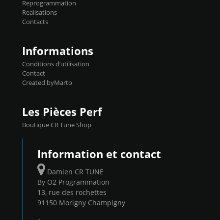
Reprogrammation
Reprog SP 98 sur le calculateur d'origine
Realisations
450€ TTC Un gain d'environ 10cv et 15nm
Contacts
...
Informations
Conditions d’utilisation
Contact
Created byMarto
Les Pièces Perf
Boutique CR Tune Shop
Information et contact
Damien CR TUNE
By O2 Programmation
13, rue des rochettes
91150 Morigny Champigny