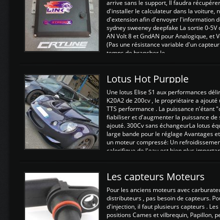
arrive sans le support, Il faudra récupérer
d'installer le calculateur dans la voiture,
d'extension afin d'envoyer l'information d
sydney sweeney deepfake La sortie 0-5V d
AN Volt 8 et GndAN pour Analogique, et Vo
(Pas une résistance variable d'un capteur
temps de brancher le ...
Lotus Hot Purpple
Une lotus Elise S1 aux performances dél
K20A2 de 200cv , le propriétaire a ajouté
TTS performance . La puissance n'étant "
fiabiliser et d'augmenter la puissance de
ajouté. 300Cv sans échangeurLa lotus éq
large bande pour le réglage Avantages et
un moteur compressé: Un refroidissement 
calorifique de l'eau est bien plus importan
Les capteurs Moteurs
Pour les anciens moteurs avec carburate
distributeurs , pas besoin de capteurs. P
d'injection, il faut plusieurs capteurs . L
positions Cames et vilbrequin, Papillon, 