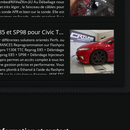
/embed/KAVwZKm-JiU Au Déballage nous
 et très léger , le faisceau de câbles pour
a sonde AFR et bien sur la sonde. Elle est
 boutons en façade , mode et select. Il y a
différentes fonctions ...
Reprogrammations E85 et SP98 pour Civic Type R FN2
ifférentes solutions orientés Perfs. ou
MANCES Reprogrammation sur Flashpro
pro 1130€ TTC Reprog E85 + Débridage
eprog E85 + SP98 + Débridage Injecteurs
hpro permet un accès complet à tous les
ne gestion précise et performante. Vous
ans plomb à Ethanol à l'aide du flashpro
sur le calculateur d'origine 450€ TTC
Un gain d'environ 10cv et 15nm ...