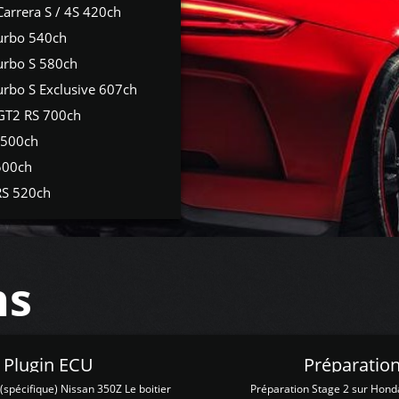
Carrera S / 4S 420ch
urbo 540ch
urbo S 580ch
urbo S Exclusive 607ch
GT2 RS 700ch
 500ch
500ch
RS 520ch
ns
Z Plugin ECU
Préparation
spécifique) Nissan 350Z Le boitier
Préparation Stage 2 sur Hond