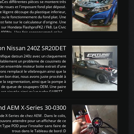
Ces différentes pièces se montent très
de roues et l'imposant fond plat déposé.
légere découpe du plastique inferieur,
e ou le fonctionnement du fond plat. Une
 faite sur le calculateur d'origine. Une
sur Hondata FlashproFK2 / Fk8. La Civic
 400Nn , Une fois reprogrammé et les ...
on Nissan 240Z SR20DET
nifique datsun 240z avec un claquement
blablement un probleme de cousinets de
cet ensemble moteur boite extrait d'une
ns remplacé le vilebrequin ainsi que la
t en bon état, nous avons juste procédé à
 la segmentation, ainsi que la pompe à
ints de queue de soupapes OEM. Une paire
est ajoutée ainsi qu'un turbo GARETT ...
and AEM X-Series 30-0300
nde X-Series de chez AEM . Dans le colis,
ouvons attendre pour un afficheur de ce
t Type POD pour l'installer sans faire de
trous dans le Tableau de bord :D