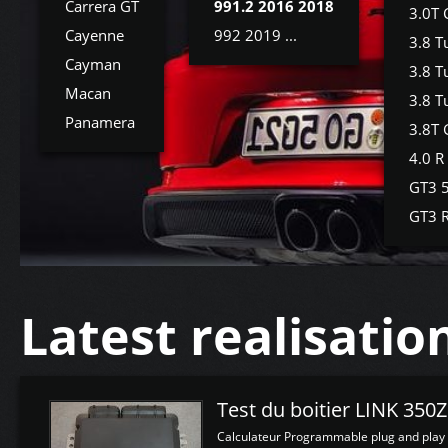
Carrera GT
991.2 2016 2018
3.0T 
Cayenne
992 2019 ...
3.8 T
Cayman
3.8 T
Macan
3.8 T
Panamera
3.8T 
4.0 R
GT3 
GT3 
Latest realisatio
Test du boitier LINK 350
Calculateur Programmable plug and play (