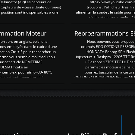
Débimetre (air)Les capteurs de
https://www.youtube.com
 Capteurs de vitesse (boite ou roues)
trouvons , l'afficheur très fin
 position sont indispensables à une
alimenter la sonde , le cable pour l
d'utilisation très simple , 2
rammation Moteur
on sont en anglais, voici une
Nous pouvons vous proposer d
rmes employés dans le cadre d'une
orientés ECO OPTIONS PERFOR
nction Ctrl + F pour rechercher un
HONDATA Reprog SP + Flash
erme vous semble mal traduit ou
injecteurs + Flashpro 1220€ TTC R
r sur cet article NOMTERME
+ Flashpro 1370€ TTC Le Flas
SIATIntake air
paramètres moteur et ainsi u
ontemp ex. pour atmo -30- 80°C
pourrez basculer de la carto s
emperaturetemperature ldr
OPTION ECONOMIQUES Reprog SP 98 