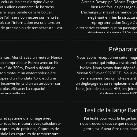
 celui du boitier d'origine Avant
Airtec + Downpipe Décata Tegiwa
 nous allons connecter le harness
bien une fois les passages 
e la large bande dans le boitier.
L'échangeur massif demande une 
e l'afr sera connectée sur l'entrée
negénant en rien la structur
lt car l'information est une tension
reprogrammation Stage 2 est
 de pression ou de température Il est
alternative économique au passage 
développe d'origine 310cv et
Préparati
irantes, Monté avec un moteur Honda
Nous avons réceptionné cette mag
 un compresseur Rotrex avec un Kit
moteur qui indiquait vraisem
que" de 300cv, David a décidé de
bielles. Nous avons donc déposé 
 son moteur: un watercooler a été
Nissan S13 avec SR20DET . Nous avo
uipée d'un Hondata Kpro et d'une
bielle abimée. Les cylindres étan
 inconvénients d'un watercooler sur
un déglaçage et au remplacement de
plus efficace: La capacité
huile, Joint de culasse HKS, les jo
te que celle de ...
d'arbres a cames HKS 
Test de la large B
ur et système d'allumage avec
J'ai testé pour vous la large ba
our tous les moteurs avec calculateur
nous trouvons tout ce que nous p
es capteurs de positions; Capteurs de
genre, sauf peut être un suppor
pedale.Les capteurs de température;