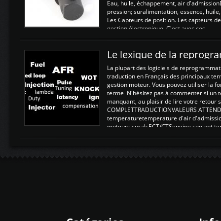
Eau, huile, échappement, air d'admission
pression; suralimentation, essence, huile,
Les Capteurs de position. Les capteurs de
gestion électronique. C'est avec ces ...
Le lexique de la reprog
La plupart des logiciels de reprogrammati
traduction en Français des principaux te
gestion moteur. Vous pouvez utiliser la fo
terme N'hésitez pas à commenter si un t
manquant, au plaisir de lire votre retou
COMPLETTRADUCTIONVALEURS ATTENDUE
temperaturetemperature d'air d'admissi
moteurs suralsECT/CTSengine coolant t
moteurtemp ex. a froid 80-100°C a ...