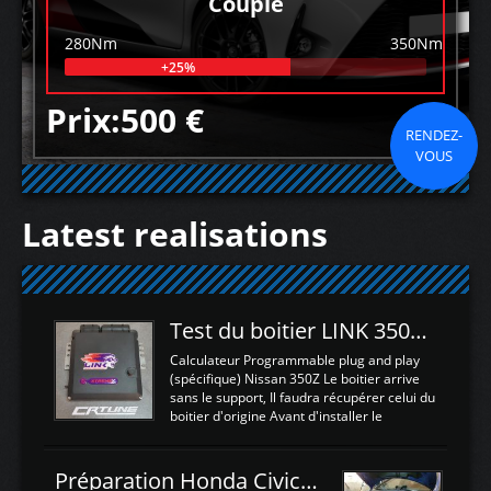
Couple
280Nm
350Nm
+25%
Prix:500 €
RENDEZ-
VOUS
Latest realisations
Test du boitier LINK 350Z Plugin ECU
Calculateur Programmable plug and play
(spécifique) Nissan 350Z Le boitier arrive
sans le support, Il faudra récupérer celui du
boitier d'origine Avant d'installer le
calculateur dans la voiture, nous allons
connecter le harness d'extension afin
d'envoyer l'information de la large bande
Préparation Honda Civic Type R FK2
dans le boitier. sydney sweeney deepfake