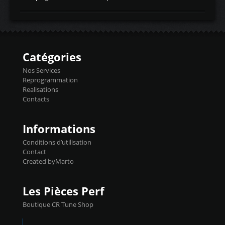
temperaturetemperature d'air
Reprog SP + Flashpro 1130€ TTC Reprog
d'admissiontemp ex. pour atmo -30- 80°C
E85 + Débridage injecteurs + Flashpro
moteurs suralsECT/CTSengine coolant
1220€ TTC Reprog E85 + SP98 + Débridage
temperaturetemperature ldr moteurtemp
Injecteurs + Flashpro 1370€ TTC Le
ex. a froid 80-100°C a ...
Flashpro permet un accès complet à tous
les paramètres moteur et ainsi une gestion
Catégories
précise et performante. Vous pourrez
basculer de la carto sans plomb à Ethanol à
Nos Services
l'aide du flashpro OPTION ECONOMIQUES
Reprogrammation
Reprog SP 98 sur le calculateur d'origine
Realisations
450€ TTC Un gain d'environ 10cv et 15nm
Contacts
...
Informations
Conditions d’utilisation
Contact
Created byMarto
Les Pièces Perf
Boutique CR Tune Shop