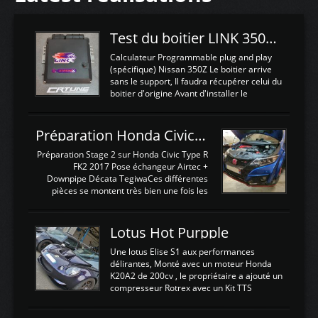
Test du boitier LINK 350Z Plugin ECU
Calculateur Programmable plug and play
(spécifique) Nissan 350Z Le boitier arrive
sans le support, Il faudra récupérer celui du
boitier d'origine Avant d'installer le
calculateur dans la voiture, nous allons
connecter le harness d'extension afin
d'envoyer l'information de la large bande
Préparation Honda Civic Type R FK2
dans le boitier. sydney sweeney deepfake
La sortie 0-5V de l'afr sera connectée sur
Préparation Stage 2 sur Honda Civic Type R
l'entrée AN Volt 8 et GndAN pour
FK2 2017 Pose échangeur Airtec +
Analogique, et Volt car l'information est une
Downpipe Décata TegiwaCes différentes
tension (Pas une résistance variable d'un
pièces se montent très bien une fois les
capteur de pression ou de température Il
passages de roues et l'imposant fond plat
est temps de brancher le ...
déposé. L'échangeur massif demande une
légere découpe du plastique inferieur,
Lotus Hot Purpple
negénant en rien la structure ou le
fonctionnement du fond plat. Une
Une lotus Elise S1 aux performances
reprogrammation Stage 2 est faite sur le
délirantes, Monté avec un moteur Honda
calculateur d'origine. Une alternative
K20A2 de 200cv , le propriétaire a ajouté un
économique au passage sur Hondata
compresseur Rotrex avec un Kit TTS
FlashproFK2 / Fk8. La Civic développe
performance . La puissance n'étant "que"
d'origine 310cv et 400Nn , Une fois
de 300cv, David a décidé de fiabiliser et