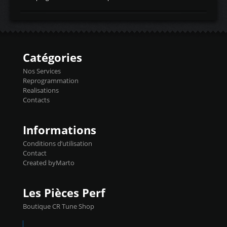
temperaturetemperature d'air
Reprog SP + Flashpro 1130€ TTC Reprog
d'admissiontemp ex. pour atmo -30- 80°C
E85 + Débridage injecteurs + Flashpro
moteurs suralsECT/CTSengine coolant
1220€ TTC Reprog E85 + SP98 + Débridage
temperaturetemperature ldr moteurtemp
Injecteurs + Flashpro 1370€ TTC Le
ex. a froid 80-100°C a ...
Flashpro permet un accès complet à tous
les paramètres moteur et ainsi une gestion
Catégories
précise et performante. Vous pourrez
basculer de la carto sans plomb à Ethanol à
Nos Services
l'aide du flashpro OPTION ECONOMIQUES
Reprogrammation
Reprog SP 98 sur le calculateur d'origine
Realisations
450€ TTC Un gain d'environ 10cv et 15nm
Contacts
...
Informations
Conditions d’utilisation
Contact
Created byMarto
Les Pièces Perf
Boutique CR Tune Shop