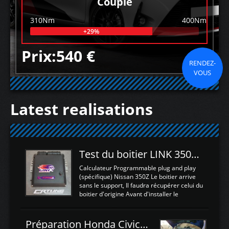
Couple
310Nm
400Nm
+29%
Prix:540 €
RENDEZ-
VOUS
Latest realisations
Test du boitier LINK 350Z Plugin ECU
Calculateur Programmable plug and play
(spécifique) Nissan 350Z Le boitier arrive
sans le support, Il faudra récupérer celui du
boitier d'origine Avant d'installer le
calculateur dans la voiture, nous allons
connecter le harness d'extension afin
d'envoyer l'information de la large bande
Préparation Honda Civic Type R FK2
dans le boitier. sydney sweeney deepfake