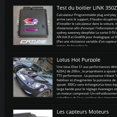
Test du boitier LINK 350
Calculateur Programmable plug and play (
arrive sans le support, Il faudra récupérer
d'installer le calculateur dans la voiture,
d'extension afin d'envoyer l'information d
sydney sweeney deepfake La sortie 0-5V d
AN Volt 8 et GndAN pour Analogique, et Vo
(Pas une résistance variable d'un capteur
temps de brancher le ...
Lotus Hot Purpple
Une lotus Elise S1 aux performances dél
K20A2 de 200cv , le propriétaire a ajouté
TTS performance . La puissance n'étant "
fiabiliser et d'augmenter la puissance de
ajouté. 300Cv sans échangeurLa lotus éq
large bande pour le réglage Avantages et
un moteur compressé: Un refroidissement 
calorifique de l'eau est bien plus importan
Les capteurs Moteurs