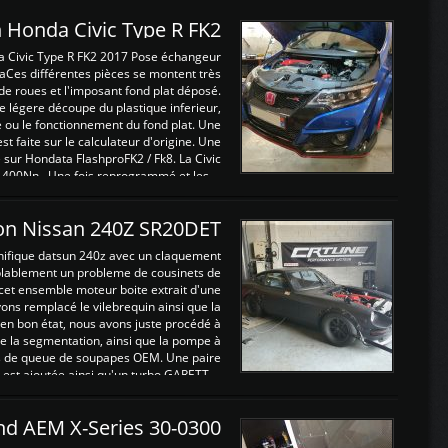
 Honda Civic Type R FK2
a Civic Type R FK2 2017 Pose échangeur
Ces différentes pièces se montent très
de roues et l'imposant fond plat déposé.
légere découpe du plastique inferieur,
e ou le fonctionnement du fond plat. Une
 faite sur le calculateur d'origine. Une
sur Hondata FlashproFK2 / Fk8. La Civic
 400Nn , Une fois reprogrammé et les ...
on Nissan 240Z SR20DET
nifique datsun 240z avec un claquement
blablement un probleme de cousinets de
cet ensemble moteur boite extrait d'une
ns remplacé le vilebrequin ainsi que la
t en bon état, nous avons juste procédé à
 la segmentation, ainsi que la pompe à
ints de queue de soupapes OEM. Une paire
est ajoutée ainsi qu'un turbo GARETT ...
and AEM X-Series 30-0300