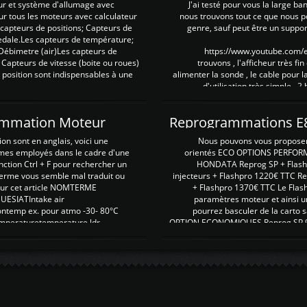
ur et système d'allumage avec
J'ai testé pour vous la large ba
our tous les moteurs avec calculateur
nous trouvons tout ce que nous p
es capteurs de positions; Capteurs de
genre, sauf peut être un suppor
pedale.Les capteurs de température;
Débimetre (air)Les capteurs de
https://www.youtube.com
 Capteurs de vitesse (boite ou roues)
trouvons , l'afficheur très fin
 position sont indispensables à une
alimenter la sonde , le cable pour l
d'utilisation très simple , 2
rammation Moteur
on sont en anglais, voici une
Nous pouvons vous proposer d
rmes employés dans le cadre d'une
orientés ECO OPTIONS PERFOR
nction Ctrl + F pour rechercher un
HONDATA Reprog SP + Flash
erme vous semble mal traduit ou
injecteurs + Flashpro 1220€ TTC R
r sur cet article NOMTERME
+ Flashpro 1370€ TTC Le Flas
SIATIntake air
paramètres moteur et ainsi u
ontemp ex. pour atmo -30- 80°C
pourrez basculer de la carto s
emperaturetemperature ldr
OPTION ECONOMIQUES Reprog SP 98 