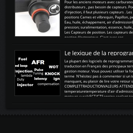
Pour les anciens moteurs avec carburate
distributeurs , pas besoin de capteurs. P
d'injection, il faut plusieurs capteurs . L
positions Cames et vilbrequin, Papillon, 
Eau, huile, échappement, air d'admission
pression; suralimentation, essence, huile,
Les Capteurs de position. Les capteurs de
gestion électronique. C'est avec ces ...
Le lexique de la reprog
La plupart des logiciels de reprogrammati
traduction en Français des principaux te
gestion moteur. Vous pouvez utiliser la fo
terme N'hésitez pas à commenter si un t
manquant, au plaisir de lire votre retou
COMPLETTRADUCTIONVALEURS ATTENDUE
temperaturetemperature d'air d'admissi
moteurs suralsECT/CTSengine coolant t
moteurtemp ex. a froid 80-100°C a ...