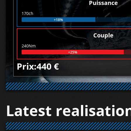
Puissance
170ch
+18%
Couple
240Nm
+25%
Prix:440 €
Latest realisatio