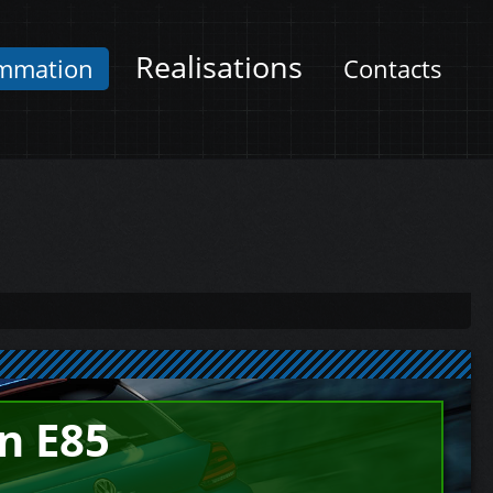
Realisations
mmation
Contacts
n E85