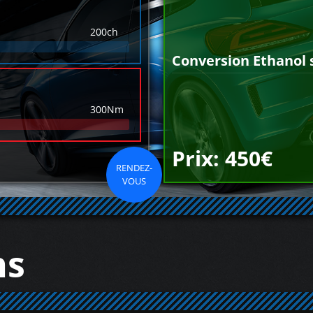
200ch
Conversion Ethanol 
300Nm
Prix: 450€
RENDEZ-
VOUS
ns