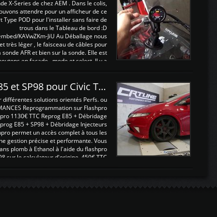
nde X-Series de chez AEM . Dans le colis,
ouvons attendre pour un afficheur de ce
t Type POD pour l'installer sans faire de
trous dans le Tableau de bord :D
/embed/KAVwZKm-JiU Au Déballage nous
 et très léger , le faisceau de câbles pour
a sonde AFR et bien sur la sonde. Elle est
 boutons en façade , mode et select. Il y a
différentes fonctions ...
Reprogrammations E85 et SP98 pour Civic Type R FN2
ifférentes solutions orientés Perfs. ou
MANCES Reprogrammation sur Flashpro
pro 1130€ TTC Reprog E85 + Débridage
eprog E85 + SP98 + Débridage Injecteurs
hpro permet un accès complet à tous les
ne gestion précise et performante. Vous
ans plomb à Ethanol à l'aide du flashpro
sur le calculateur d'origine 450€ TTC
Un gain d'environ 10cv et 15nm ...