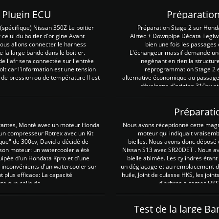
Z Plugin ECU
Préparation
spécifique) Nissan 350Z Le boitier
Préparation Stage 2 sur Hond
 celui du boitier d'origine Avant
Airtec + Downpipe Décata Tegiwa
 nous allons connecter le harness
bien une fois les passages 
e la large bande dans le boitier.
L'échangeur massif demande une 
e l'afr sera connectée sur l'entrée
negénant en rien la structur
lt car l'information est une tension
reprogrammation Stage 2 est
 de pression ou de température Il est
alternative économique au passage 
développe d'origine 310cv et
Préparati
irantes, Monté avec un moteur Honda
Nous avons réceptionné cette mag
 un compresseur Rotrex avec un Kit
moteur qui indiquait vraisem
que" de 300cv, David a décidé de
bielles. Nous avons donc déposé 
 son moteur: un watercooler a été
Nissan S13 avec SR20DET . Nous avo
uipée d'un Hondata Kpro et d'une
bielle abimée. Les cylindres étan
 inconvénients d'un watercooler sur
un déglaçage et au remplacement de
plus efficace: La capacité
huile, Joint de culasse HKS, les jo
te que celle de ...
d'arbres a cames HKS 
Test de la large B