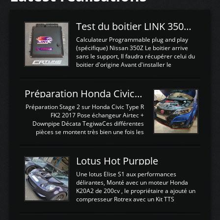
Test du boitier LINK 350Z Plugin ECU
Calculateur Programmable plug and play
(spécifique) Nissan 350Z Le boitier arrive
sans le support, Il faudra récupérer celui du
boitier d'origine Avant d'installer le
calculateur dans la voiture, nous allons
connecter le harness d'extension afin
d'envoyer l'information de la large bande
Préparation Honda Civic Type R FK2
dans le boitier. sydney sweeney deepfake
La sortie 0-5V de l'afr sera connectée sur
Préparation Stage 2 sur Honda Civic Type R
l'entrée AN Volt 8 et GndAN pour
FK2 2017 Pose échangeur Airtec +
Analogique, et Volt car l'information est une
Downpipe Décata TegiwaCes différentes
tension (Pas une résistance variable d'un
pièces se montent très bien une fois les
capteur de pression ou de température Il
passages de roues et l'imposant fond plat
est temps de brancher le ...
déposé. L'échangeur massif demande une
légere découpe du plastique inferieur,
Lotus Hot Purpple
negénant en rien la structure ou le
fonctionnement du fond plat. Une
Une lotus Elise S1 aux performances
reprogrammation Stage 2 est faite sur le
délirantes, Monté avec un moteur Honda
calculateur d'origine. Une alternative
K20A2 de 200cv , le propriétaire a ajouté un
économique au passage sur Hondata
compresseur Rotrex avec un Kit TTS
FlashproFK2 / Fk8. La Civic développe
performance . La puissance n'étant "que"
d'origine 310cv et 400Nn , Une fois
de 300cv, David a décidé de fiabiliser et