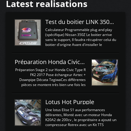
Latest realisations
Test du boitier LINK 350Z Plugin ECU
Calculateur Programmable plug and play
(spécifique) Nissan 350Z Le boitier arrive
sans le support, Il faudra récupérer celui du
boitier d'origine Avant d'installer le
calculateur dans la voiture, nous allons
connecter le harness d'extension afin
d'envoyer l'information de la large bande
Préparation Honda Civic Type R FK2
dans le boitier. sydney sweeney deepfake
La sortie 0-5V de l'afr sera connectée sur
Préparation Stage 2 sur Honda Civic Type R
l'entrée AN Volt 8 et GndAN pour
FK2 2017 Pose échangeur Airtec +
Analogique, et Volt car l'information est une
Downpipe Décata TegiwaCes différentes
tension (Pas une résistance variable d'un
pièces se montent très bien une fois les
capteur de pression ou de température Il
passages de roues et l'imposant fond plat
est temps de brancher le ...
déposé. L'échangeur massif demande une
légere découpe du plastique inferieur,
Lotus Hot Purpple
negénant en rien la structure ou le
fonctionnement du fond plat. Une
Une lotus Elise S1 aux performances
reprogrammation Stage 2 est faite sur le
délirantes, Monté avec un moteur Honda
calculateur d'origine. Une alternative
K20A2 de 200cv , le propriétaire a ajouté un
économique au passage sur Hondata
compresseur Rotrex avec un Kit TTS
FlashproFK2 / Fk8. La Civic développe
performance . La puissance n'étant "que"