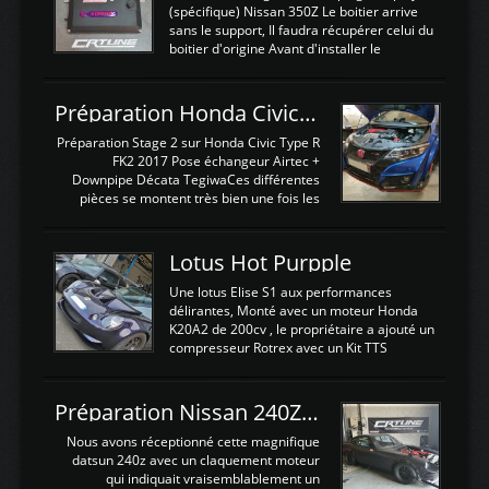
(spécifique) Nissan 350Z Le boitier arrive
sans le support, Il faudra récupérer celui du
boitier d'origine Avant d'installer le
calculateur dans la voiture, nous allons
connecter le harness d'extension afin
d'envoyer l'information de la large bande
Préparation Honda Civic Type R FK2
dans le boitier. sydney sweeney deepfake
La sortie 0-5V de l'afr sera connectée sur
Préparation Stage 2 sur Honda Civic Type R
l'entrée AN Volt 8 et GndAN pour
FK2 2017 Pose échangeur Airtec +
Analogique, et Volt car l'information est une
Downpipe Décata TegiwaCes différentes
tension (Pas une résistance variable d'un
pièces se montent très bien une fois les
capteur de pression ou de température Il
passages de roues et l'imposant fond plat
est temps de brancher le ...
déposé. L'échangeur massif demande une
légere découpe du plastique inferieur,
Lotus Hot Purpple
negénant en rien la structure ou le
fonctionnement du fond plat. Une
Une lotus Elise S1 aux performances
reprogrammation Stage 2 est faite sur le
délirantes, Monté avec un moteur Honda
calculateur d'origine. Une alternative
K20A2 de 200cv , le propriétaire a ajouté un
économique au passage sur Hondata
compresseur Rotrex avec un Kit TTS
FlashproFK2 / Fk8. La Civic développe
performance . La puissance n'étant "que"
d'origine 310cv et 400Nn , Une fois
de 300cv, David a décidé de fiabiliser et
reprogrammé et les ...
d'augmenter la puissance de son moteur:
Préparation Nissan 240Z SR20DET
un watercooler a été ajouté. 300Cv sans
échangeurLa lotus équipée d'un Hondata
Nous avons réceptionné cette magnifique
Kpro et d'une large bande pour le réglage
datsun 240z avec un claquement moteur
Avantages et inconvénients d'un
qui indiquait vraisemblablement un