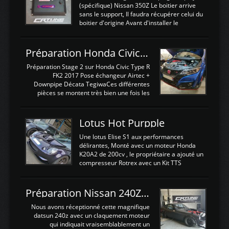
(spécifique) Nissan 350Z Le boitier arrive
sans le support, Il faudra récupérer celui du
boitier d'origine Avant d'installer le
calculateur dans la voiture, nous allons
connecter le harness d'extension afin
d'envoyer l'information de la large bande
Préparation Honda Civic Type R FK2
dans le boitier. sydney sweeney deepfake
La sortie 0-5V de l'afr sera connectée sur
Préparation Stage 2 sur Honda Civic Type R
l'entrée AN Volt 8 et GndAN pour
FK2 2017 Pose échangeur Airtec +
Analogique, et Volt car l'information est une
Downpipe Décata TegiwaCes différentes
tension (Pas une résistance variable d'un
pièces se montent très bien une fois les
capteur de pression ou de température Il
passages de roues et l'imposant fond plat
est temps de brancher le ...
déposé. L'échangeur massif demande une
légere découpe du plastique inferieur,
Lotus Hot Purpple
negénant en rien la structure ou le
fonctionnement du fond plat. Une
Une lotus Elise S1 aux performances
reprogrammation Stage 2 est faite sur le
délirantes, Monté avec un moteur Honda
calculateur d'origine. Une alternative
K20A2 de 200cv , le propriétaire a ajouté un
économique au passage sur Hondata
compresseur Rotrex avec un Kit TTS
FlashproFK2 / Fk8. La Civic développe
performance . La puissance n'étant "que"
d'origine 310cv et 400Nn , Une fois
de 300cv, David a décidé de fiabiliser et
reprogrammé et les ...
d'augmenter la puissance de son moteur:
Préparation Nissan 240Z SR20DET
un watercooler a été ajouté. 300Cv sans
échangeurLa lotus équipée d'un Hondata
Nous avons réceptionné cette magnifique
Kpro et d'une large bande pour le réglage
datsun 240z avec un claquement moteur
Avantages et inconvénients d'un
qui indiquait vraisemblablement un