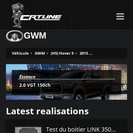
GWM
Véhicule
GWM
(H5) Hover 5
2013 ...
Essence
2.0 VGT 150ch
Latest realisations
Test du boitier LINK 350Z Plugin ECU