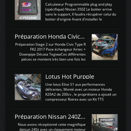
Calculateur Programmable plug and play
(spécifique) Nissan 350Z Le boitier arrive
sans le support, Il faudra récupérer celui du
boitier d'origine Avant d'installer le
calculateur dans la voiture, nous allons
connecter le harness d'extension afin
d'envoyer l'information de la large bande
Préparation Honda Civic Type R FK2
dans le boitier. sydney sweeney deepfake
La sortie 0-5V de l'afr sera connectée sur
Préparation Stage 2 sur Honda Civic Type R
l'entrée AN Volt 8 et GndAN pour
FK2 2017 Pose échangeur Airtec +
Analogique, et Volt car l'information est une
Downpipe Décata TegiwaCes différentes
tension (Pas une résistance variable d'un
pièces se montent très bien une fois les
capteur de pression ou de température Il
passages de roues et l'imposant fond plat
est temps de brancher le ...
déposé. L'échangeur massif demande une
légere découpe du plastique inferieur,
Lotus Hot Purpple
negénant en rien la structure ou le
fonctionnement du fond plat. Une
Une lotus Elise S1 aux performances
reprogrammation Stage 2 est faite sur le
délirantes, Monté avec un moteur Honda
calculateur d'origine. Une alternative
K20A2 de 200cv , le propriétaire a ajouté un
économique au passage sur Hondata
compresseur Rotrex avec un Kit TTS
FlashproFK2 / Fk8. La Civic développe
performance . La puissance n'étant "que"
d'origine 310cv et 400Nn , Une fois
de 300cv, David a décidé de fiabiliser et
reprogrammé et les ...
d'augmenter la puissance de son moteur:
Préparation Nissan 240Z SR20DET
un watercooler a été ajouté. 300Cv sans
échangeurLa lotus équipée d'un Hondata
Nous avons réceptionné cette magnifique
Kpro et d'une large bande pour le réglage
datsun 240z avec un claquement moteur