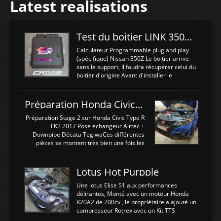
Latest realisations
Test du boitier LINK 350Z Plugin ECU
Calculateur Programmable plug and play
(spécifique) Nissan 350Z Le boitier arrive
sans le support, Il faudra récupérer celui du
boitier d'origine Avant d'installer le
calculateur dans la voiture, nous allons
connecter le harness d'extension afin
d'envoyer l'information de la large bande
Préparation Honda Civic Type R FK2
dans le boitier. sydney sweeney deepfake
La sortie 0-5V de l'afr sera connectée sur
Préparation Stage 2 sur Honda Civic Type R
l'entrée AN Volt 8 et GndAN pour
FK2 2017 Pose échangeur Airtec +
Analogique, et Volt car l'information est une
Downpipe Décata TegiwaCes différentes
tension (Pas une résistance variable d'un
pièces se montent très bien une fois les
capteur de pression ou de température Il
passages de roues et l'imposant fond plat
est temps de brancher le ...
déposé. L'échangeur massif demande une
légere découpe du plastique inferieur,
Lotus Hot Purpple
negénant en rien la structure ou le
fonctionnement du fond plat. Une
Une lotus Elise S1 aux performances
reprogrammation Stage 2 est faite sur le
délirantes, Monté avec un moteur Honda
calculateur d'origine. Une alternative
K20A2 de 200cv , le propriétaire a ajouté un
économique au passage sur Hondata
compresseur Rotrex avec un Kit TTS
FlashproFK2 / Fk8. La Civic développe
performance . La puissance n'étant "que"