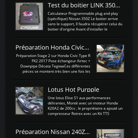
Test du boitier LINK 350Z Plugin ECU
Calculateur Programmable plug and play
(spécifique) Nissan 350Z Le boitier arrive
sans le support, Il faudra récupérer celui du
boitier d'origine Avant d'installer le
calculateur dans la voiture, nous allons
connecter le harness d'extension afin
d'envoyer l'information de la large bande
Préparation Honda Civic Type R FK2
dans le boitier. sydney sweeney deepfake
La sortie 0-5V de l'afr sera connectée sur
Préparation Stage 2 sur Honda Civic Type R
l'entrée AN Volt 8 et GndAN pour
FK2 2017 Pose échangeur Airtec +
Analogique, et Volt car l'information est une
Downpipe Décata TegiwaCes différentes
tension (Pas une résistance variable d'un
pièces se montent très bien une fois les
capteur de pression ou de température Il
passages de roues et l'imposant fond plat
est temps de brancher le ...
déposé. L'échangeur massif demande une
légere découpe du plastique inferieur,
Lotus Hot Purpple
negénant en rien la structure ou le
fonctionnement du fond plat. Une
Une lotus Elise S1 aux performances
reprogrammation Stage 2 est faite sur le
délirantes, Monté avec un moteur Honda
calculateur d'origine. Une alternative
K20A2 de 200cv , le propriétaire a ajouté un
économique au passage sur Hondata
compresseur Rotrex avec un Kit TTS
FlashproFK2 / Fk8. La Civic développe
performance . La puissance n'étant "que"
d'origine 310cv et 400Nn , Une fois
de 300cv, David a décidé de fiabiliser et
reprogrammé et les ...
d'augmenter la puissance de son moteur:
Préparation Nissan 240Z SR20DET
un watercooler a été ajouté. 300Cv sans