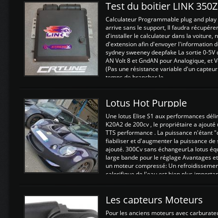
Test du boitier LINK 350
Calculateur Programmable plug and play (
arrive sans le support, Il faudra récupérer
d'installer le calculateur dans la voiture,
d'extension afin d'envoyer l'information d
sydney sweeney deepfake La sortie 0-5V d
AN Volt 8 et GndAN pour Analogique, et Vo
(Pas une résistance variable d'un capteur
temps de brancher le ...
Lotus Hot Purpple
Une lotus Elise S1 aux performances dél
K20A2 de 200cv , le propriétaire a ajouté
TTS performance . La puissance n'étant "
fiabiliser et d'augmenter la puissance de
ajouté. 300Cv sans échangeurLa lotus éq
large bande pour le réglage Avantages et
un moteur compressé: Un refroidissement 
calorifique de l'eau est bien plus importan
Les capteurs Moteurs
Pour les anciens moteurs avec carburate