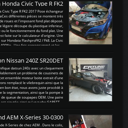
 Honda Civic Type R FK2
a Civic Type R FK2 2017 Pose échangeur
Ces différentes pièces se montent très
de roues et l'imposant fond plat déposé.
légere découpe du plastique inferieur,
e ou le fonctionnement du fond plat. Une
 faite sur le calculateur d'origine. Une
sur Hondata FlashproFK2 / Fk8. La Civic
 400Nn , Une fois reprogrammé et les ...
on Nissan 240Z SR20DET
nifique datsun 240z avec un claquement
blablement un probleme de cousinets de
cet ensemble moteur boite extrait d'une
ns remplacé le vilebrequin ainsi que la
t en bon état, nous avons juste procédé à
 la segmentation, ainsi que la pompe à
ints de queue de soupapes OEM. Une paire
est ajoutée ainsi qu'un turbo GARETT ...
and AEM X-Series 30-0300
nde X-Series de chez AEM . Dans le colis,