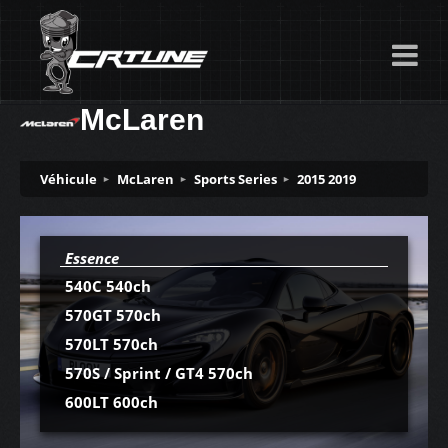
McLaren
Véhicule
McLaren
Sports Series
2015 2019
Essence
540C 540ch
570GT 570ch
570LT 570ch
570S / Sprint / GT4 570ch
600LT 600ch