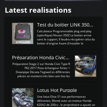
Latest realisations
Test du boitier LINK 350Z Plugin ECU
Calculateur Programmable plug and play
(spécifique) Nissan 350Z Le boitier arrive
sans le support, Il faudra récupérer celui du
boitier d'origine Avant d'installer le
calculateur dans la voiture, nous allons
connecter le harness d'extension afin
d'envoyer l'information de la large bande
Préparation Honda Civic Type R FK2
dans le boitier. sydney sweeney deepfake
La sortie 0-5V de l'afr sera connectée sur
Préparation Stage 2 sur Honda Civic Type R
l'entrée AN Volt 8 et GndAN pour
FK2 2017 Pose échangeur Airtec +
Analogique, et Volt car l'information est une
Downpipe Décata TegiwaCes différentes
tension (Pas une résistance variable d'un
pièces se montent très bien une fois les
capteur de pression ou de température Il
passages de roues et l'imposant fond plat
est temps de brancher le ...
déposé. L'échangeur massif demande une
légere découpe du plastique inferieur,
Lotus Hot Purpple
negénant en rien la structure ou le
fonctionnement du fond plat. Une
Une lotus Elise S1 aux performances
reprogrammation Stage 2 est faite sur le
délirantes, Monté avec un moteur Honda
calculateur d'origine. Une alternative
K20A2 de 200cv , le propriétaire a ajouté un