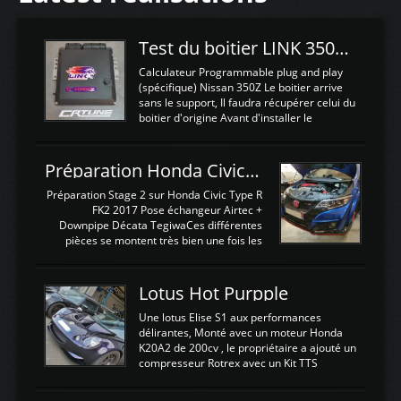
Test du boitier LINK 350Z Plugin ECU
Calculateur Programmable plug and play
(spécifique) Nissan 350Z Le boitier arrive
sans le support, Il faudra récupérer celui du
boitier d'origine Avant d'installer le
calculateur dans la voiture, nous allons
connecter le harness d'extension afin
d'envoyer l'information de la large bande
Préparation Honda Civic Type R FK2
dans le boitier. sydney sweeney deepfake
La sortie 0-5V de l'afr sera connectée sur
Préparation Stage 2 sur Honda Civic Type R
l'entrée AN Volt 8 et GndAN pour
FK2 2017 Pose échangeur Airtec +
Analogique, et Volt car l'information est une
Downpipe Décata TegiwaCes différentes
tension (Pas une résistance variable d'un
pièces se montent très bien une fois les
capteur de pression ou de température Il
passages de roues et l'imposant fond plat
est temps de brancher le ...
déposé. L'échangeur massif demande une
légere découpe du plastique inferieur,
Lotus Hot Purpple
negénant en rien la structure ou le
fonctionnement du fond plat. Une
Une lotus Elise S1 aux performances
reprogrammation Stage 2 est faite sur le
délirantes, Monté avec un moteur Honda
calculateur d'origine. Une alternative
K20A2 de 200cv , le propriétaire a ajouté un
économique au passage sur Hondata
compresseur Rotrex avec un Kit TTS
FlashproFK2 / Fk8. La Civic développe
performance . La puissance n'étant "que"
d'origine 310cv et 400Nn , Une fois
de 300cv, David a décidé de fiabiliser et