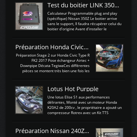
Test du boitier LINK 350Z Plugin ECU
Calculateur Programmable plug and play
(spécifique) Nissan 350Z Le boitier arrive
sans le support, Il faudra récupérer celui du
boitier d'origine Avant d'installer le
calculateur dans la voiture, nous allons
connecter le harness d'extension afin
d'envoyer l'information de la large bande
Préparation Honda Civic Type R FK2
dans le boitier. sydney sweeney deepfake
La sortie 0-5V de l'afr sera connectée sur
Préparation Stage 2 sur Honda Civic Type R
l'entrée AN Volt 8 et GndAN pour
FK2 2017 Pose échangeur Airtec +
Analogique, et Volt car l'information est une
Downpipe Décata TegiwaCes différentes
tension (Pas une résistance variable d'un
pièces se montent très bien une fois les
capteur de pression ou de température Il
passages de roues et l'imposant fond plat
est temps de brancher le ...
déposé. L'échangeur massif demande une
légere découpe du plastique inferieur,
Lotus Hot Purpple
negénant en rien la structure ou le
fonctionnement du fond plat. Une
Une lotus Elise S1 aux performances
reprogrammation Stage 2 est faite sur le
délirantes, Monté avec un moteur Honda
calculateur d'origine. Une alternative
K20A2 de 200cv , le propriétaire a ajouté un
économique au passage sur Hondata
compresseur Rotrex avec un Kit TTS
FlashproFK2 / Fk8. La Civic développe
performance . La puissance n'étant "que"
d'origine 310cv et 400Nn , Une fois
de 300cv, David a décidé de fiabiliser et
reprogrammé et les ...
d'augmenter la puissance de son moteur:
Préparation Nissan 240Z SR20DET
un watercooler a été ajouté. 300Cv sans