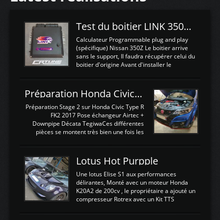
Test du boitier LINK 350Z Plugin ECU
Calculateur Programmable plug and play
(spécifique) Nissan 350Z Le boitier arrive
sans le support, Il faudra récupérer celui du
boitier d'origine Avant d'installer le
calculateur dans la voiture, nous allons
connecter le harness d'extension afin
d'envoyer l'information de la large bande
Préparation Honda Civic Type R FK2
dans le boitier. sydney sweeney deepfake
La sortie 0-5V de l'afr sera connectée sur
Préparation Stage 2 sur Honda Civic Type R
l'entrée AN Volt 8 et GndAN pour
FK2 2017 Pose échangeur Airtec +
Analogique, et Volt car l'information est une
Downpipe Décata TegiwaCes différentes
tension (Pas une résistance variable d'un
pièces se montent très bien une fois les
capteur de pression ou de température Il
passages de roues et l'imposant fond plat
est temps de brancher le ...
déposé. L'échangeur massif demande une
légere découpe du plastique inferieur,
Lotus Hot Purpple
negénant en rien la structure ou le
fonctionnement du fond plat. Une
Une lotus Elise S1 aux performances
reprogrammation Stage 2 est faite sur le
délirantes, Monté avec un moteur Honda
calculateur d'origine. Une alternative
K20A2 de 200cv , le propriétaire a ajouté un
économique au passage sur Hondata
compresseur Rotrex avec un Kit TTS
FlashproFK2 / Fk8. La Civic développe
performance . La puissance n'étant "que"
d'origine 310cv et 400Nn , Une fois
de 300cv, David a décidé de fiabiliser et