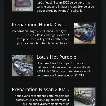
(spécifique) Nissan 350Z Le boitier arrive
sans le support, Il faudra récupérer celui du
boitier d'origine Avant d'installer le
calculateur dans la voiture, nous allons
connecter le harness d'extension afin
d'envoyer l'information de la large bande
Préparation Honda Civic Type R FK2
dans le boitier. sydney sweeney deepfake
La sortie 0-5V de l'afr sera connectée sur
Préparation Stage 2 sur Honda Civic Type R
l'entrée AN Volt 8 et GndAN pour
FK2 2017 Pose échangeur Airtec +
Analogique, et Volt car l'information est une
Downpipe Décata TegiwaCes différentes
tension (Pas une résistance variable d'un
pièces se montent très bien une fois les
capteur de pression ou de température Il
passages de roues et l'imposant fond plat
est temps de brancher le ...
déposé. L'échangeur massif demande une
légere découpe du plastique inferieur,
Lotus Hot Purpple
negénant en rien la structure ou le
fonctionnement du fond plat. Une
Une lotus Elise S1 aux performances
reprogrammation Stage 2 est faite sur le
délirantes, Monté avec un moteur Honda
calculateur d'origine. Une alternative
K20A2 de 200cv , le propriétaire a ajouté un
économique au passage sur Hondata
compresseur Rotrex avec un Kit TTS
FlashproFK2 / Fk8. La Civic développe
performance . La puissance n'étant "que"
d'origine 310cv et 400Nn , Une fois
de 300cv, David a décidé de fiabiliser et
reprogrammé et les ...
d'augmenter la puissance de son moteur:
Préparation Nissan 240Z SR20DET
un watercooler a été ajouté. 300Cv sans
échangeurLa lotus équipée d'un Hondata
Nous avons réceptionné cette magnifique
Kpro et d'une large bande pour le réglage
datsun 240z avec un claquement moteur
Avantages et inconvénients d'un
qui indiquait vraisemblablement un