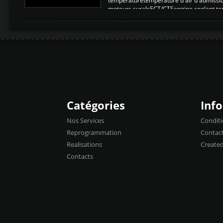
temperaturetemperature d'air d'admissi
moteurs suralsECT/CTSengine coolant t
moteurtemp ex. a froid 80-100°C a ...
Catégories
Inf
Nos Services
Conditi
Reprogrammation
Contac
Realisations
Create
Contacts