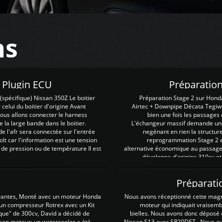
ns
Z Plugin ECU
Préparation
spécifique) Nissan 350Z Le boitier
Préparation Stage 2 sur Hond
 celui du boitier d'origine Avant
Airtec + Downpipe Décata Tegiwa
 nous allons connecter le harness
bien une fois les passages 
e la large bande dans le boitier.
L'échangeur massif demande une 
e l'afr sera connectée sur l'entrée
negénant en rien la structur
lt car l'information est une tension
reprogrammation Stage 2 est
 de pression ou de température Il est
alternative économique au passage 
développe d'origine 310cv et
Préparati
irantes, Monté avec un moteur Honda
Nous avons réceptionné cette mag
 un compresseur Rotrex avec un Kit
moteur qui indiquait vraisem
que" de 300cv, David a décidé de
bielles. Nous avons donc déposé 
 son moteur: un watercooler a été
Nissan S13 avec SR20DET . Nous avo