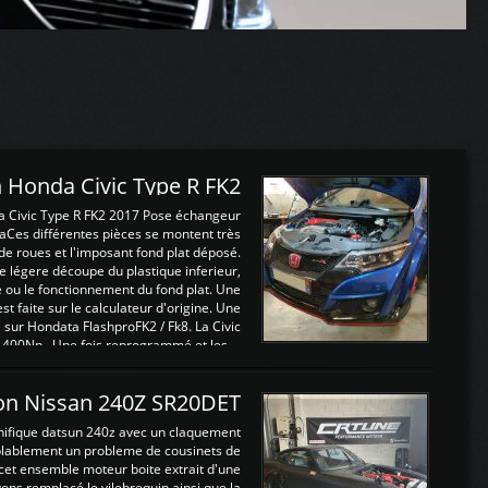
 Honda Civic Type R FK2
a Civic Type R FK2 2017 Pose échangeur
Ces différentes pièces se montent très
de roues et l'imposant fond plat déposé.
légere découpe du plastique inferieur,
e ou le fonctionnement du fond plat. Une
 faite sur le calculateur d'origine. Une
sur Hondata FlashproFK2 / Fk8. La Civic
 400Nn , Une fois reprogrammé et les ...
on Nissan 240Z SR20DET
nifique datsun 240z avec un claquement
blablement un probleme de cousinets de
cet ensemble moteur boite extrait d'une
ns remplacé le vilebrequin ainsi que la