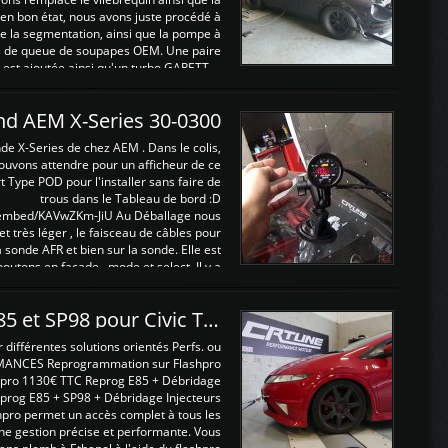
t en bon état, nous avons juste procédé à
 la segmentation, ainsi que la pompe à
ints de queue de soupapes OEM. Une paire
est ajoutée ainsi qu'un turbo GARETT ...
and AEM X-Series 30-0300
nde X-Series de chez AEM . Dans le colis,
ouvons attendre pour un afficheur de ce
t Type POD pour l'installer sans faire de
trous dans le Tableau de bord :D
/embed/KAVwZKm-JiU Au Déballage nous
 et très léger , le faisceau de câbles pour
a sonde AFR et bien sur la sonde. Elle est
 boutons en façade , mode et select. Il y a
différentes fonctions ...
Reprogrammations E85 et SP98 pour Civic Type R FN2
ifférentes solutions orientés Perfs. ou
MANCES Reprogrammation sur Flashpro
pro 1130€ TTC Reprog E85 + Débridage
eprog E85 + SP98 + Débridage Injecteurs
hpro permet un accès complet à tous les
ne gestion précise et performante. Vous