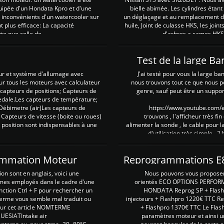
uipée d'un Hondata Kpro et d'une
bielle abimée. Les cylindres étan
 inconvénients d'un watercooler sur
un déglaçage et au remplacement de
plus efficace: La capacité
huile, Joint de culasse HKS, les jo
te que celle de ...
d'arbres a cames HKS 
Test de la large B
ur et système d'allumage avec
J'ai testé pour vous la large ba
our tous les moteurs avec calculateur
nous trouvons tout ce que nous p
es capteurs de positions; Capteurs de
genre, sauf peut être un suppor
pedale.Les capteurs de température;
Débimetre (air)Les capteurs de
https://www.youtube.com
 Capteurs de vitesse (boite ou roues)
trouvons , l'afficheur très fin
 position sont indispensables à une
alimenter la sonde , le cable pour l
d'utilisation très simple , 2
rammation Moteur
on sont en anglais, voici une
Nous pouvons vous proposer d
rmes employés dans le cadre d'une
orientés ECO OPTIONS PERFOR
nction Ctrl + F pour rechercher un
HONDATA Reprog SP + Flash
erme vous semble mal traduit ou
injecteurs + Flashpro 1220€ TTC R
r sur cet article NOMTERME
+ Flashpro 1370€ TTC Le Flas
SIATIntake air
paramètres moteur et ainsi u