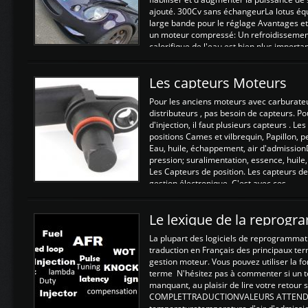
ajouté. 300Cv sans échangeurLa lotus éq
large bande pour le réglage Avantages et
un moteur compressé: Un refroidissement 
calorifique de l'eau est bien plus importan
Les capteurs Moteurs
Pour les anciens moteurs avec carburate
distributeurs , pas besoin de capteurs. P
d'injection, il faut plusieurs capteurs . L
positions Cames et vilbrequin, Papillon, 
Eau, huile, échappement, air d'admission
pression; suralimentation, essence, huile,
Les Capteurs de position. Les capteurs de
gestion électronique. C'est avec ces ...
Le lexique de la reprog
La plupart des logiciels de reprogrammati
traduction en Français des principaux te
gestion moteur. Vous pouvez utiliser la fo
terme N'hésitez pas à commenter si un t
manquant, au plaisir de lire votre retou
COMPLETTRADUCTIONVALEURS ATTENDUE