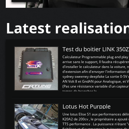
Latest realisatio
Test du boitier LINK 350
Calculateur Programmable plug and play (
arrive sans le support, Il faudra récupérer
d'installer le calculateur dans la voiture,
d'extension afin d'envoyer l'information d
sydney sweeney deepfake La sortie 0-5V d
AN Volt 8 et GndAN pour Analogique, et Vo
(Pas une résistance variable d'un capteur
temps de brancher le ...
Lotus Hot Purpple
Une lotus Elise S1 aux performances dél
K20A2 de 200cv , le propriétaire a ajouté
TTS performance . La puissance n'étant "
fiabiliser et d'augmenter la puissance de