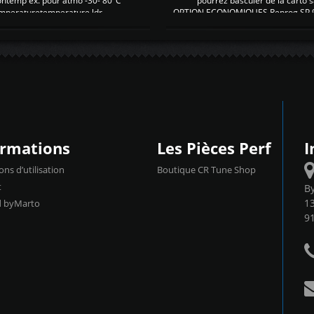
ontemp ex. pour atmo -30- 80°C
pourrez basculer de la carto s
emperaturetemperature ldr
OPTION ECONOMIQUES Reprog SP 98 
ormations
Les Pièces Perf
I
ons d’utilisation
Boutique CR Tune Shop
t
B
13
d byMarto
9