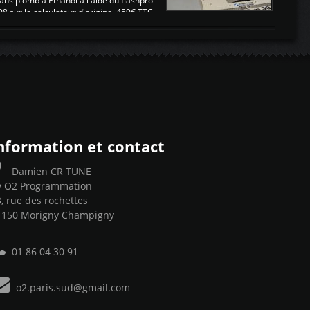
ans plomb à Ethanol à l'aide du flashpro
sur le calculateur d'origine 450€ TTC
Un gain d'environ 10cv et 15nm ...
nformation et contact
Damien CR TUNE
y O2 Programmation
, rue des rochettes
1150 Morigny Champigny
01 86 04 30 91
o2.paris.sud@gmail.com