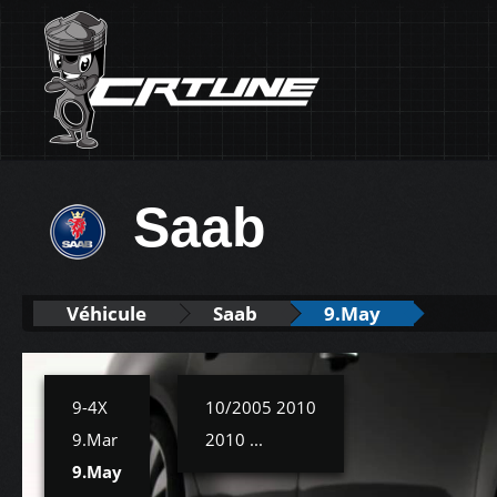
Saab
Véhicule
Saab
9.May
9-4X
10/2005 2010
9.Mar
2010 ...
9.May