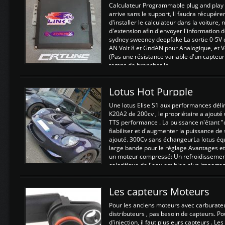
Calculateur Programmable plug and play (
arrive sans le support, Il faudra récupérer
d'installer le calculateur dans la voiture,
d'extension afin d'envoyer l'information d
sydney sweeney deepfake La sortie 0-5V d
AN Volt 8 et GndAN pour Analogique, et Vo
(Pas une résistance variable d'un capteur
temps de brancher le ...
Lotus Hot Purpple
Une lotus Elise S1 aux performances dél
K20A2 de 200cv , le propriétaire a ajouté
TTS performance . La puissance n'étant "
fiabiliser et d'augmenter la puissance de
ajouté. 300Cv sans échangeurLa lotus éq
large bande pour le réglage Avantages et
un moteur compressé: Un refroidissement 
calorifique de l'eau est bien plus importan
Les capteurs Moteurs
Pour les anciens moteurs avec carburate
distributeurs , pas besoin de capteurs. P
d'injection, il faut plusieurs capteurs . L