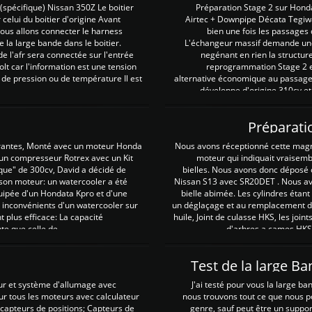
spécifique) Nissan 350Z Le boitier
Préparation Stage 2 sur Hond
 celui du boitier d'origine Avant
Airtec + Downpipe Décata Tegiwa
 nous allons connecter le harness
bien une fois les passages 
e la large bande dans le boitier.
L'échangeur massif demande une 
e l'afr sera connectée sur l'entrée
negénant en rien la structur
lt car l'information est une tension
reprogrammation Stage 2 est
 de pression ou de température Il est
alternative économique au passage 
développe d'origine 310cv et
Préparati
irantes, Monté avec un moteur Honda
Nous avons réceptionné cette mag
 un compresseur Rotrex avec un Kit
moteur qui indiquait vraisem
que" de 300cv, David a décidé de
bielles. Nous avons donc déposé 
 son moteur: un watercooler a été
Nissan S13 avec SR20DET . Nous avo
uipée d'un Hondata Kpro et d'une
bielle abimée. Les cylindres étan
 inconvénients d'un watercooler sur
un déglaçage et au remplacement de
plus efficace: La capacité
huile, Joint de culasse HKS, les jo
te que celle de ...
d'arbres a cames HKS 
Test de la large B
ur et système d'allumage avec
J'ai testé pour vous la large ba
our tous les moteurs avec calculateur
nous trouvons tout ce que nous p
es capteurs de positions; Capteurs de
genre, sauf peut être un suppor