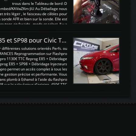
trous dans le Tableau de bord :D
/embed/KAVwZKm-JiU Au Déballage nous
 et très léger , le faisceau de câbles pour
a sonde AFR et bien sur la sonde. Elle est
 boutons en façade , mode et select. Il y a
différentes fonctions ...
Reprogrammations E85 et SP98 pour Civic Type R FN2
ifférentes solutions orientés Perfs. ou
MANCES Reprogrammation sur Flashpro
pro 1130€ TTC Reprog E85 + Débridage
eprog E85 + SP98 + Débridage Injecteurs
hpro permet un accès complet à tous les
ne gestion précise et performante. Vous
ans plomb à Ethanol à l'aide du flashpro
sur le calculateur d'origine 450€ TTC
Un gain d'environ 10cv et 15nm ...