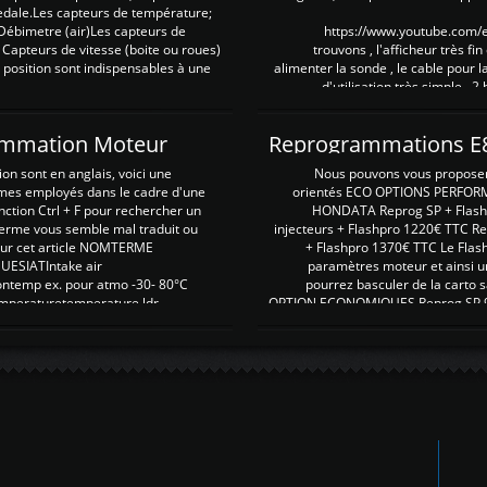
pedale.Les capteurs de température;
Débimetre (air)Les capteurs de
https://www.youtube.com
 Capteurs de vitesse (boite ou roues)
trouvons , l'afficheur très fin
 position sont indispensables à une
alimenter la sonde , le cable pour l
d'utilisation très simple , 2
rammation Moteur
on sont en anglais, voici une
Nous pouvons vous proposer d
rmes employés dans le cadre d'une
orientés ECO OPTIONS PERFOR
nction Ctrl + F pour rechercher un
HONDATA Reprog SP + Flash
erme vous semble mal traduit ou
injecteurs + Flashpro 1220€ TTC R
r sur cet article NOMTERME
+ Flashpro 1370€ TTC Le Flas
SIATIntake air
paramètres moteur et ainsi u
ontemp ex. pour atmo -30- 80°C
pourrez basculer de la carto s
emperaturetemperature ldr
OPTION ECONOMIQUES Reprog SP 98 