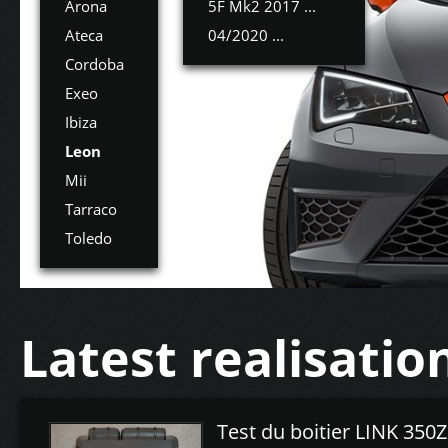
Arona
5F Mk2 2017 ...
Ateca
04/2020 ...
Cordoba
Exeo
Ibiza
Leon
Mii
Tarraco
Toledo
Latest realisatio
Test du boitier LINK 350