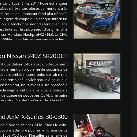
a Civic Type R FK2 2017 Pose échangeur
Ces différentes pièces se montent très
de roues et l'imposant fond plat déposé.
légere découpe du plastique inferieur,
e ou le fonctionnement du fond plat. Une
 faite sur le calculateur d'origine. Une
sur Hondata FlashproFK2 / Fk8. La Civic
 400Nn , Une fois reprogrammé et les ...
on Nissan 240Z SR20DET
nifique datsun 240z avec un claquement
blablement un probleme de cousinets de
cet ensemble moteur boite extrait d'une
ns remplacé le vilebrequin ainsi que la
t en bon état, nous avons juste procédé à
 la segmentation, ainsi que la pompe à
ints de queue de soupapes OEM. Une paire
est ajoutée ainsi qu'un turbo GARETT ...
and AEM X-Series 30-0300
nde X-Series de chez AEM . Dans le colis,
ouvons attendre pour un afficheur de ce
t Type POD pour l'installer sans faire de