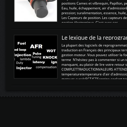
positions Cames et vilbrequin, Papillon, 
Eau, huile, échappement, air d'admission
pression; suralimentation, essence, huile,
Les Capteurs de position. Les capteurs de
gestion électronique. C'est avec ces ...
Le lexique de la reprog
La plupart des logiciels de reprogrammati
traduction en Français des principaux te
gestion moteur. Vous pouvez utiliser la fo
terme N'hésitez pas à commenter si un t
manquant, au plaisir de lire votre retou
COMPLETTRADUCTIONVALEURS ATTENDUE
temperaturetemperature d'air d'admissi
moteurs suralsECT/CTSengine coolant t
moteurtemp ex. a froid 80-100°C a ...