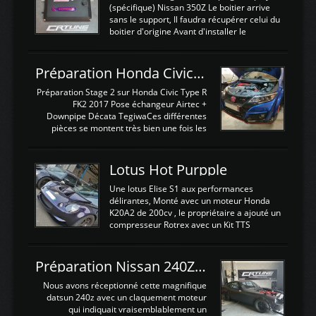
(spécifique) Nissan 350Z Le boitier arrive
sans le support, Il faudra récupérer celui du
boitier d'origine Avant d'installer le
calculateur dans la voiture, nous allons
connecter le harness d'extension afin
d'envoyer l'information de la large bande
Préparation Honda Civic Type R FK2
dans le boitier. sydney sweeney deepfake
La sortie 0-5V de l'afr sera connectée sur
Préparation Stage 2 sur Honda Civic Type R
l'entrée AN Volt 8 et GndAN pour
FK2 2017 Pose échangeur Airtec +
Analogique, et Volt car l'information est une
Downpipe Décata TegiwaCes différentes
tension (Pas une résistance variable d'un
pièces se montent très bien une fois les
capteur de pression ou de température Il
passages de roues et l'imposant fond plat
est temps de brancher le ...
déposé. L'échangeur massif demande une
légere découpe du plastique inferieur,
Lotus Hot Purpple
negénant en rien la structure ou le
fonctionnement du fond plat. Une
Une lotus Elise S1 aux performances
reprogrammation Stage 2 est faite sur le
délirantes, Monté avec un moteur Honda
calculateur d'origine. Une alternative
K20A2 de 200cv , le propriétaire a ajouté un
économique au passage sur Hondata
compresseur Rotrex avec un Kit TTS
FlashproFK2 / Fk8. La Civic développe
performance . La puissance n'étant "que"
d'origine 310cv et 400Nn , Une fois
de 300cv, David a décidé de fiabiliser et
reprogrammé et les ...
d'augmenter la puissance de son moteur:
Préparation Nissan 240Z SR20DET
un watercooler a été ajouté. 300Cv sans
échangeurLa lotus équipée d'un Hondata
Nous avons réceptionné cette magnifique
Kpro et d'une large bande pour le réglage
datsun 240z avec un claquement moteur
Avantages et inconvénients d'un
qui indiquait vraisemblablement un