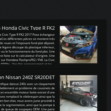
 Honda Civic Type R FK2
a Civic Type R FK2 2017 Pose échangeur
Ces différentes pièces se montent très
de roues et l'imposant fond plat déposé.
légere découpe du plastique inferieur,
e ou le fonctionnement du fond plat. Une
 faite sur le calculateur d'origine. Une
sur Hondata FlashproFK2 / Fk8. La Civic
 400Nn , Une fois reprogrammé et les ...
on Nissan 240Z SR20DET
nifique datsun 240z avec un claquement
blablement un probleme de cousinets de
cet ensemble moteur boite extrait d'une
ns remplacé le vilebrequin ainsi que la
t en bon état, nous avons juste procédé à
 la segmentation, ainsi que la pompe à
ints de queue de soupapes OEM. Une paire