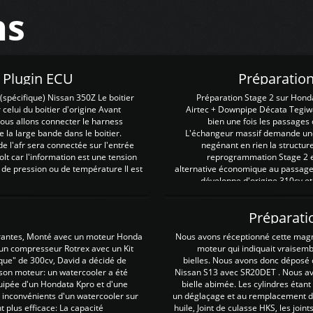
ns
Z Plugin ECU
Préparation
spécifique) Nissan 350Z Le boitier
Préparation Stage 2 sur Hond
 celui du boitier d'origine Avant
Airtec + Downpipe Décata Tegiwa
 nous allons connecter le harness
bien une fois les passages 
e la large bande dans le boitier.
L'échangeur massif demande une 
e l'afr sera connectée sur l'entrée
negénant en rien la structur
lt car l'information est une tension
reprogrammation Stage 2 est
 de pression ou de température Il est
alternative économique au passage 
développe d'origine 310cv et
Préparati
irantes, Monté avec un moteur Honda
Nous avons réceptionné cette mag
 un compresseur Rotrex avec un Kit
moteur qui indiquait vraisem
que" de 300cv, David a décidé de
bielles. Nous avons donc déposé 
 son moteur: un watercooler a été
Nissan S13 avec SR20DET . Nous avo
uipée d'un Hondata Kpro et d'une
bielle abimée. Les cylindres étan
 inconvénients d'un watercooler sur
un déglaçage et au remplacement de
plus efficace: La capacité
huile, Joint de culasse HKS, les jo