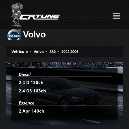
Volvo
Véhicule
Volvo
S80
2002 2006
Diesel
2.4 D 130ch
2.4 D5 163ch
Essence
2.Apr 140ch