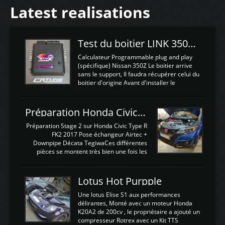
Latest realisations
Test du boitier LINK 350Z Plugin ECU
Calculateur Programmable plug and play
(spécifique) Nissan 350Z Le boitier arrive
sans le support, Il faudra récupérer celui du
boitier d'origine Avant d'installer le
calculateur dans la voiture, nous allons
connecter le harness d'extension afin
d'envoyer l'information de la large bande
Préparation Honda Civic Type R FK2
dans le boitier. sydney sweeney deepfake
La sortie 0-5V de l'afr sera connectée sur
Préparation Stage 2 sur Honda Civic Type R
l'entrée AN Volt 8 et GndAN pour
FK2 2017 Pose échangeur Airtec +
Analogique, et Volt car l'information est une
Downpipe Décata TegiwaCes différentes
tension (Pas une résistance variable d'un
pièces se montent très bien une fois les
capteur de pression ou de température Il
passages de roues et l'imposant fond plat
est temps de brancher le ...
déposé. L'échangeur massif demande une
légere découpe du plastique inferieur,
Lotus Hot Purpple
negénant en rien la structure ou le
fonctionnement du fond plat. Une
Une lotus Elise S1 aux performances
reprogrammation Stage 2 est faite sur le
délirantes, Monté avec un moteur Honda
calculateur d'origine. Une alternative
K20A2 de 200cv , le propriétaire a ajouté un
économique au passage sur Hondata
compresseur Rotrex avec un Kit TTS