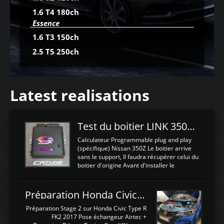
1.6 T4 180ch
Essence
1.6 T3 150ch
2.5 T5 250ch
Latest realisations
Test du boitier LINK 350Z Plugin ECU
Calculateur Programmable plug and play
(spécifique) Nissan 350Z Le boitier arrive
sans le support, Il faudra récupérer celui du
boitier d'origine Avant d'installer le
calculateur dans la voiture, nous allons
connecter le harness d'extension afin
d'envoyer l'information de la large bande
Préparation Honda Civic Type R FK2
dans le boitier. sydney sweeney deepfake
La sortie 0-5V de l'afr sera connectée sur
Préparation Stage 2 sur Honda Civic Type R
l'entrée AN Volt 8 et GndAN pour
FK2 2017 Pose échangeur Airtec +