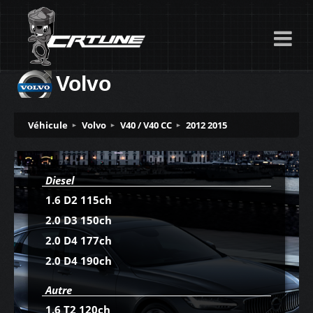
Volvo
Véhicule
Volvo
V40 / V40 CC
2012 2015
Diesel
1.6 D2 115ch
2.0 D3 150ch
2.0 D4 177ch
2.0 D4 190ch
Autre
1.6 T2 120ch