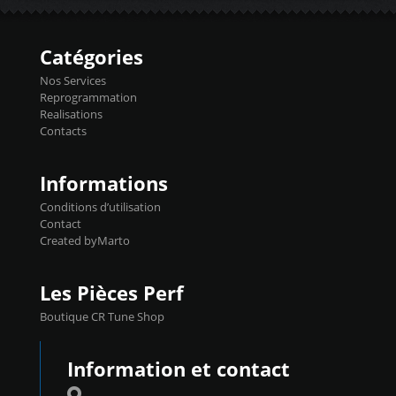
temperaturetemperature ldr moteurtemp
Injecteurs + Flashpro 1370€ TTC Le
ex. a froid 80-100°C a ...
Flashpro permet un accès complet à tous
les paramètres moteur et ainsi une gestion
Catégories
précise et performante. Vous pourrez
basculer de la carto sans plomb à Ethanol à
Nos Services
l'aide du flashpro OPTION ECONOMIQUES
Reprogrammation
Reprog SP 98 sur le calculateur d'origine
Realisations
450€ TTC Un gain d'environ 10cv et 15nm
Contacts
...
Informations
Conditions d’utilisation
Contact
Created byMarto
Les Pièces Perf
Boutique CR Tune Shop
Information et contact