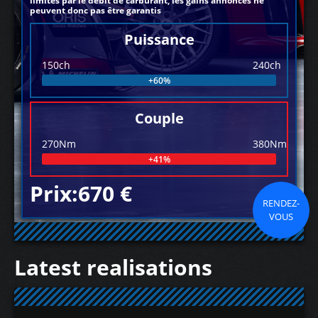
limités par le débit de carburant, les gains annoncés ne
peuvent donc pas être garantis
Puissance
150ch
240ch
+60%
Couple
270Nm
380Nm
+41%
Prix:670 €
RENDEZ-
VOUS
Latest realisations