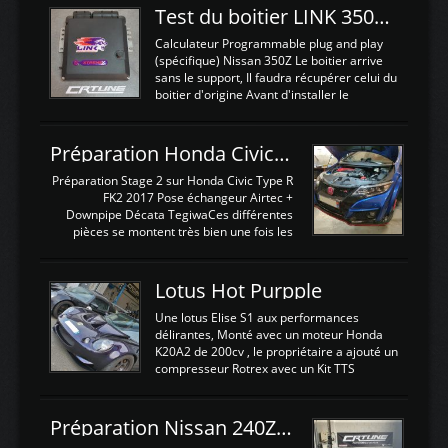
Test du boitier LINK 350Z Plugin ECU
Calculateur Programmable plug and play
(spécifique) Nissan 350Z Le boitier arrive
sans le support, Il faudra récupérer celui du
boitier d'origine Avant d'installer le
calculateur dans la voiture, nous allons
connecter le harness d'extension afin
d'envoyer l'information de la large bande
Préparation Honda Civic Type R FK2
dans le boitier. sydney sweeney deepfake
La sortie 0-5V de l'afr sera connectée sur
Préparation Stage 2 sur Honda Civic Type R
l'entrée AN Volt 8 et GndAN pour
FK2 2017 Pose échangeur Airtec +
Analogique, et Volt car l'information est une
Downpipe Décata TegiwaCes différentes
tension (Pas une résistance variable d'un
pièces se montent très bien une fois les
capteur de pression ou de température Il
passages de roues et l'imposant fond plat
est temps de brancher le ...
déposé. L'échangeur massif demande une
légere découpe du plastique inferieur,
Lotus Hot Purpple
negénant en rien la structure ou le
fonctionnement du fond plat. Une
Une lotus Elise S1 aux performances
reprogrammation Stage 2 est faite sur le
délirantes, Monté avec un moteur Honda
calculateur d'origine. Une alternative
K20A2 de 200cv , le propriétaire a ajouté un
économique au passage sur Hondata
compresseur Rotrex avec un Kit TTS
FlashproFK2 / Fk8. La Civic développe
performance . La puissance n'étant "que"
d'origine 310cv et 400Nn , Une fois
de 300cv, David a décidé de fiabiliser et
reprogrammé et les ...
d'augmenter la puissance de son moteur:
Préparation Nissan 240Z SR20DET
un watercooler a été ajouté. 300Cv sans