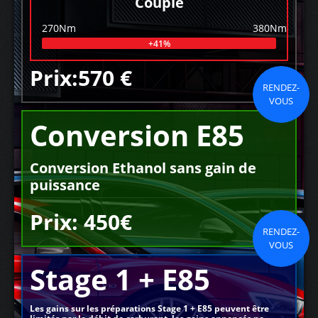
Couple
270Nm
380Nm
+41%
Prix:570 €
RENDEZ-
VOUS
Conversion E85
Conversion Ethanol sans gain de
puissance
Prix: 450€
RENDEZ-
VOUS
Stage 1 + E85
Les gains sur les préparations Stage 1 + E85 peuvent être