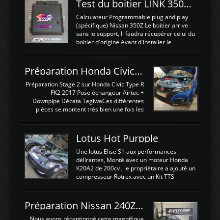
Test du boitier LINK 350Z Plugin ECU
Calculateur Programmable plug and play
(spécifique) Nissan 350Z Le boitier arrive
sans le support, Il faudra récupérer celui du
boitier d'origine Avant d'installer le
calculateur dans la voiture, nous allons
connecter le harness d'extension afin
d'envoyer l'information de la large bande
Préparation Honda Civic Type R FK2
dans le boitier. sydney sweeney deepfake
La sortie 0-5V de l'afr sera connectée sur
Préparation Stage 2 sur Honda Civic Type R
l'entrée AN Volt 8 et GndAN pour
FK2 2017 Pose échangeur Airtec +
Analogique, et Volt car l'information est une
Downpipe Décata TegiwaCes différentes
tension (Pas une résistance variable d'un
pièces se montent très bien une fois les
capteur de pression ou de température Il
passages de roues et l'imposant fond plat
est temps de brancher le ...
déposé. L'échangeur massif demande une
légere découpe du plastique inferieur,
Lotus Hot Purpple
negénant en rien la structure ou le
fonctionnement du fond plat. Une
Une lotus Elise S1 aux performances
reprogrammation Stage 2 est faite sur le
délirantes, Monté avec un moteur Honda
calculateur d'origine. Une alternative
K20A2 de 200cv , le propriétaire a ajouté un
économique au passage sur Hondata
compresseur Rotrex avec un Kit TTS
FlashproFK2 / Fk8. La Civic développe
performance . La puissance n'étant "que"
d'origine 310cv et 400Nn , Une fois
de 300cv, David a décidé de fiabiliser et
reprogrammé et les ...
d'augmenter la puissance de son moteur:
Préparation Nissan 240Z SR20DET
un watercooler a été ajouté. 300Cv sans
échangeurLa lotus équipée d'un Hondata
Nous avons réceptionné cette magnifique