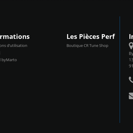
ormations
Les Pièces Perf
I
ons d’utilisation
Boutique CR Tune Shop
t
B
13
d byMarto
9