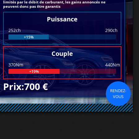
limités par le débit de carburant, les gains annoncés ne
peuvent donc pas être garantis
Puissance
252ch
290ch
+15%
Couple
370Nm
440Nm
+19%
Prix:700 €
RENDEZ-
VOUS