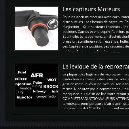
Les capteurs Moteurs
Pour les anciens moteurs avec carburate
distributeurs , pas besoin de capteurs. P
d'injection, il faut plusieurs capteurs . L
positions Cames et vilbrequin, Papillon, 
Eau, huile, échappement, air d'admission
pression; suralimentation, essence, huile,
Les Capteurs de position. Les capteurs de
gestion électronique. C'est avec ces ...
Le lexique de la reprog
La plupart des logiciels de reprogrammati
traduction en Français des principaux te
gestion moteur. Vous pouvez utiliser la fo
terme N'hésitez pas à commenter si un t
manquant, au plaisir de lire votre retou
COMPLETTRADUCTIONVALEURS ATTENDUE
temperaturetemperature d'air d'admissi
moteurs suralsECT/CTSengine coolant t
moteurtemp ex. a froid 80-100°C a ...