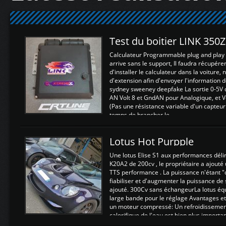
Test du boitier LINK 350
Calculateur Programmable plug and play (
arrive sans le support, Il faudra récupérer
d'installer le calculateur dans la voiture,
d'extension afin d'envoyer l'information d
sydney sweeney deepfake La sortie 0-5V d
AN Volt 8 et GndAN pour Analogique, et Vo
(Pas une résistance variable d'un capteur
temps de brancher le ...
Lotus Hot Purpple
Une lotus Elise S1 aux performances dél
K20A2 de 200cv , le propriétaire a ajouté
TTS performance . La puissance n'étant "
fiabiliser et d'augmenter la puissance de
ajouté. 300Cv sans échangeurLa lotus éq
large bande pour le réglage Avantages et
un moteur compressé: Un refroidissement 
calorifique de l'eau est bien plus importan