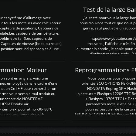
Test de la large B
ur et système d'allumage avec
J'ai testé pour vous la large ba
our tous les moteurs avec calculateur
nous trouvons tout ce que nous p
es capteurs de positions; Capteurs de
genre, sauf peut être un suppor
pedale.Les capteurs de température;
Débimetre (air)Les capteurs de
https://www.youtube.com
 Capteurs de vitesse (boite ou roues)
trouvons , l'afficheur très fin
 position sont indispensables à une
alimenter la sonde , le cable pour l
d'utilisation très simple , 2
rammation Moteur
on sont en anglais, voici une
Nous pouvons vous proposer d
rmes employés dans le cadre d'une
orientés ECO OPTIONS PERFOR
nction Ctrl + F pour rechercher un
HONDATA Reprog SP + Flash
erme vous semble mal traduit ou
injecteurs + Flashpro 1220€ TTC R
r sur cet article NOMTERME
+ Flashpro 1370€ TTC Le Flas
SIATIntake air
paramètres moteur et ainsi u
ontemp ex. pour atmo -30- 80°C
pourrez basculer de la carto s
emperaturetemperature ldr
OPTION ECONOMIQUES Reprog SP 98 