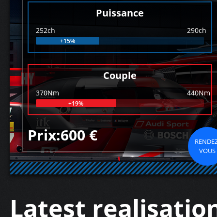
Puissance
252ch
290ch
+15%
Couple
370Nm
440Nm
+19%
Prix:600 €
RENDEZ
VOUS
Latest realisatio