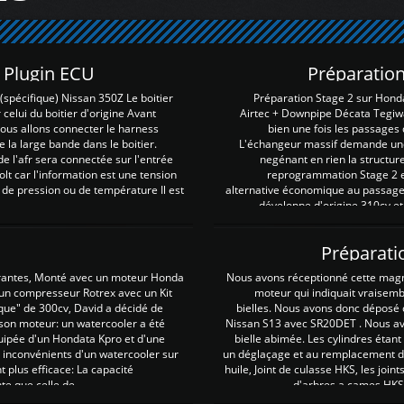
Z Plugin ECU
Préparation
spécifique) Nissan 350Z Le boitier
Préparation Stage 2 sur Hond
 celui du boitier d'origine Avant
Airtec + Downpipe Décata Tegiwa
 nous allons connecter le harness
bien une fois les passages 
e la large bande dans le boitier.
L'échangeur massif demande une 
e l'afr sera connectée sur l'entrée
negénant en rien la structur
lt car l'information est une tension
reprogrammation Stage 2 est
 de pression ou de température Il est
alternative économique au passage 
développe d'origine 310cv et
Préparati
irantes, Monté avec un moteur Honda
Nous avons réceptionné cette mag
 un compresseur Rotrex avec un Kit
moteur qui indiquait vraisem
que" de 300cv, David a décidé de
bielles. Nous avons donc déposé 
 son moteur: un watercooler a été
Nissan S13 avec SR20DET . Nous avo
uipée d'un Hondata Kpro et d'une
bielle abimée. Les cylindres étan
 inconvénients d'un watercooler sur
un déglaçage et au remplacement de
plus efficace: La capacité
huile, Joint de culasse HKS, les jo
te que celle de ...
d'arbres a cames HKS 