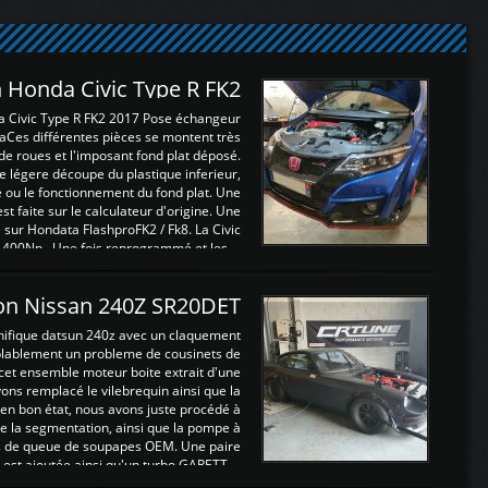
 Honda Civic Type R FK2
a Civic Type R FK2 2017 Pose échangeur
Ces différentes pièces se montent très
de roues et l'imposant fond plat déposé.
légere découpe du plastique inferieur,
e ou le fonctionnement du fond plat. Une
 faite sur le calculateur d'origine. Une
sur Hondata FlashproFK2 / Fk8. La Civic
 400Nn , Une fois reprogrammé et les ...
on Nissan 240Z SR20DET
nifique datsun 240z avec un claquement
blablement un probleme de cousinets de
cet ensemble moteur boite extrait d'une
ns remplacé le vilebrequin ainsi que la
t en bon état, nous avons juste procédé à
 la segmentation, ainsi que la pompe à
ints de queue de soupapes OEM. Une paire
est ajoutée ainsi qu'un turbo GARETT ...