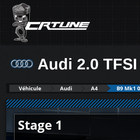
Audi 2.0 TFSI
Véhicule
Audi
A4
B9 Mk1 0
Stage 1