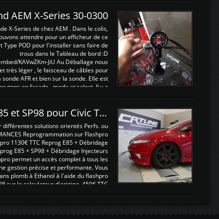
and AEM X-Series 30-0300
nde X-Series de chez AEM . Dans le colis,
ouvons attendre pour un afficheur de ce
t Type POD pour l'installer sans faire de
trous dans le Tableau de bord :D
/embed/KAVwZKm-JiU Au Déballage nous
 et très léger , le faisceau de câbles pour
a sonde AFR et bien sur la sonde. Elle est
 boutons en façade , mode et select. Il y a
différentes fonctions ...
Reprogrammations E85 et SP98 pour Civic Type R FN2
ifférentes solutions orientés Perfs. ou
MANCES Reprogrammation sur Flashpro
pro 1130€ TTC Reprog E85 + Débridage
eprog E85 + SP98 + Débridage Injecteurs
hpro permet un accès complet à tous les
ne gestion précise et performante. Vous
ans plomb à Ethanol à l'aide du flashpro
sur le calculateur d'origine 450€ TTC
Un gain d'environ 10cv et 15nm ...